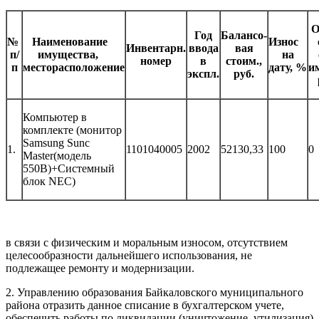
О
Год
Балансо-
№
Наименование
Износ
Инвентарн.
ввода
вая
п/
имущества,
на
номер
в
стоим.,
п
месторасположение
дату, %
и
экспл.
руб.
Компьютер в
комплекте (монитор
Samsung Sunc
1.
1101040005
2002
52130,33
100
0
Master(модель
550В)+Системный
блок NEC)
в связи с физическим и моральным износом, отсутствием
целесообразности дальнейшего использования, не
подлежащее ремонту и модернизации.
2. Управлению образования Байкаловского муниципального
района отразить данное списание в бухгалтерском учете,
обеспечить работы по ликвидации (уничтожение, утилизация)