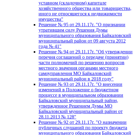
уставном (складочном) капитале
хозяйственного общества или товарищества,
иного не относящегося к недвижимости
имущества"
Решение № 95 от 29.11.17г. "О признании
утратившим силу Решения Думы
муниципального образования Байкаловский
муниципальный район от 09 августа 2012
года № 41"
Решение № 94 от 29.11.17г. "Об утверждении
перечня соглашений о передаче (принятии)
части полномочий по решению вопросов
местного значения органами местного
самоуправления МО Байкаловский
муниципальный район в 2018 году"
Решение № 93 от 29.11.17г. "О внесении
изменений в Положение о бюджетном
процессе в муниципальном образовании
Байкаловский муниципальный район,
утвержденное Решением Думы МО
Байкаловский муниципальный район от
28.11.2013 № 128"
Решение № 92 от 29.11.17г. "О назначении
публичных слушаний по проекту бюджета
муниципального образования Байкаловский