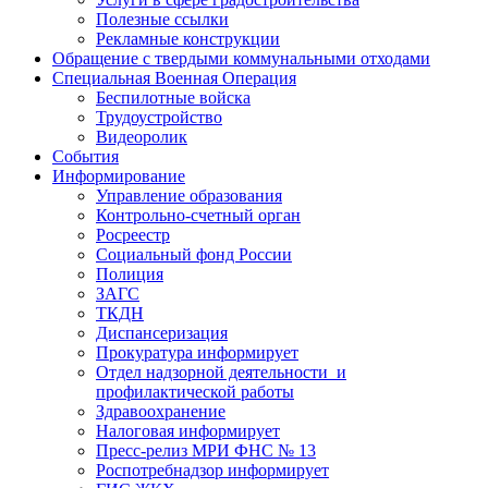
Полезные ссылки
Рекламные конструкции
Обращение с твердыми коммунальными отходами
Специальная Военная Операция
Беспилотные войска
Трудоустройство
Видеоролик
События
Информирование
Управление образования
Контрольно-счетный орган
Росреестр
Социальный фонд России
Полиция
ЗАГС
ТКДН
Диспансеризация
Прокуратура информирует
Отдел надзорной деятельности и
профилактической работы
Здравоохранение
Налоговая информирует
Пресс-релиз МРИ ФНС № 13
Роспотребнадзор информирует