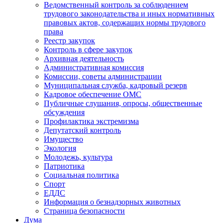
Ведомственный контроль за соблюдением
трудового законодательства и иных нормативных
правовых актов, содержащих нормы трудового
права
Реестр закупок
Контроль в сфере закупок
Архивная деятельность
Административная комиссия
Комиссии, советы администрации
Муниципальная служба, кадровый резерв
Кадровое обеспечение ОМС
Публичные слушания, опросы, общественные
обсуждения
Профилактика экстремизма
Депутатский контроль
Имущество
Экология
Молодежь, культура
Патриотика
Социальная политика
Спорт
ЕДДС
Информация о безнадзорных животных
Страница безопасности
Дума