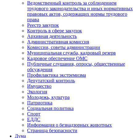
Ведомственный контроль за соблюдением
трудового законодательства и иных нормативных
правовых актов, содержащих нормы трудового
права
Реестр закупок
Контроль в сфере закупок
Архивная деятельность
Административная комиссия
Комиссии, советы администрации
Муниципальная служба, кадровый резерв
Кадровое обеспечение ОМС
Публичные слушания, опросы, общественные
обсуждения
Профилактика экстремизма
Депутатский контроль
Имущество
Экология
Молодежь, культура
Патриотика
Социальная политика
Спорт
ЕДДС
Информация о безнадзорных животных
Страница безопасности
Дума