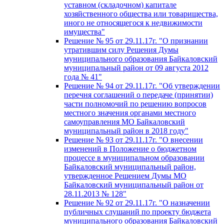
уставном (складочном) капитале
хозяйственного общества или товарищества,
иного не относящегося к недвижимости
имущества"
Решение № 95 от 29.11.17г. "О признании
утратившим силу Решения Думы
муниципального образования Байкаловский
муниципальный район от 09 августа 2012
года № 41"
Решение № 94 от 29.11.17г. "Об утверждении
перечня соглашений о передаче (принятии)
части полномочий по решению вопросов
местного значения органами местного
самоуправления МО Байкаловский
муниципальный район в 2018 году"
Решение № 93 от 29.11.17г. "О внесении
изменений в Положение о бюджетном
процессе в муниципальном образовании
Байкаловский муниципальный район,
утвержденное Решением Думы МО
Байкаловский муниципальный район от
28.11.2013 № 128"
Решение № 92 от 29.11.17г. "О назначении
публичных слушаний по проекту бюджета
муниципального образования Байкаловский