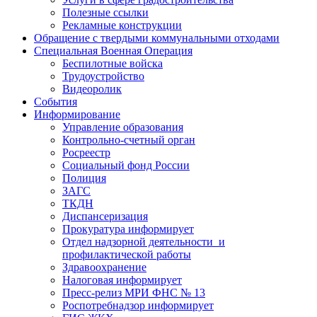
Полезные ссылки
Рекламные конструкции
Обращение с твердыми коммунальными отходами
Специальная Военная Операция
Беспилотные войска
Трудоустройство
Видеоролик
События
Информирование
Управление образования
Контрольно-счетный орган
Росреестр
Социальный фонд России
Полиция
ЗАГС
ТКДН
Диспансеризация
Прокуратура информирует
Отдел надзорной деятельности и
профилактической работы
Здравоохранение
Налоговая информирует
Пресс-релиз МРИ ФНС № 13
Роспотребнадзор информирует