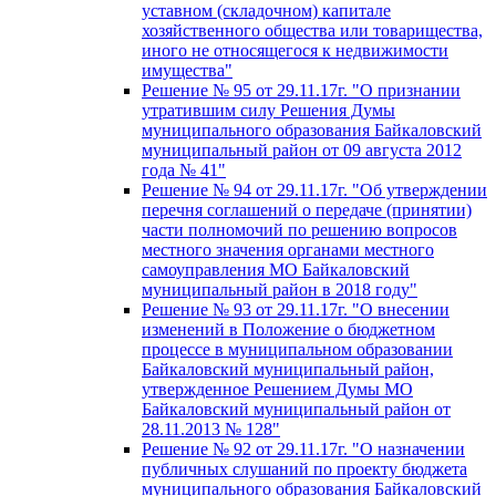
уставном (складочном) капитале
хозяйственного общества или товарищества,
иного не относящегося к недвижимости
имущества"
Решение № 95 от 29.11.17г. "О признании
утратившим силу Решения Думы
муниципального образования Байкаловский
муниципальный район от 09 августа 2012
года № 41"
Решение № 94 от 29.11.17г. "Об утверждении
перечня соглашений о передаче (принятии)
части полномочий по решению вопросов
местного значения органами местного
самоуправления МО Байкаловский
муниципальный район в 2018 году"
Решение № 93 от 29.11.17г. "О внесении
изменений в Положение о бюджетном
процессе в муниципальном образовании
Байкаловский муниципальный район,
утвержденное Решением Думы МО
Байкаловский муниципальный район от
28.11.2013 № 128"
Решение № 92 от 29.11.17г. "О назначении
публичных слушаний по проекту бюджета
муниципального образования Байкаловский