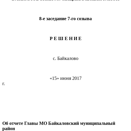
8-е заседание 7-го созыва
Р Е Ш Е Н И Е
с. Байкалово
«15» июня 2017
г. № 
Об отчете Главы МО Байкаловский муниципальный
район