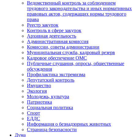
Ведомственный контроль за соблюдением
трудового законодательства и иных нормативных
правовых актов, содержащих нормы трудового
права
Реестр закупок
Контроль в сфере закупок
Архивная деятельность
Административная комиссия
Комиссии, советы администрации
Муниципальная служба, кадровый резерв
Кадровое обеспечение ОМС
Публичные слушания, опросы, общественные
обсуждения
Профилактика экстремизма
Депутатский контроль
Имущество
Экология
Молодежь, культура
Патриотика
Социальная политика
Спорт
ЕДДС
Информация о безнадзорных животных
Страница безопасности
Дума