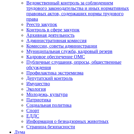
Ведомственный контроль за соблюдением
трудового законодательства и иных нормативных
правовых актов, содержащих нормы трудового
права
Реестр закупок
Контроль в сфере закупок
Архивная деятельность
Административная комиссия
Комиссии, советы администрации
Муниципальная служба, кадровый резерв
Кадровое обеспечение ОМС
Публичные слушания, опросы, общественные
обсуждения
Профилактика экстремизма
Депутатский контроль
Имущество
Экология
Молодежь, культура
Патриотика
Социальная политика
Спорт
ЕДДС
Информация о безнадзорных животных
Страница безопасности
Дума