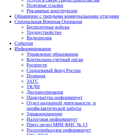
Полезные ссылки
Рекламные конструкции
Обращение с твердыми коммунальными отходами
Специальная Военная Операция
Беспилотные войска
Трудоустройство
Видеоролик
События
Информирование
Управление образования
Контрольно-счетный орган
Росреестр
Социальный фонд России
Полиция
ЗАГС
ТКДН
Диспансеризация
Прокуратура информирует
Отдел надзорной деятельности и
профилактической работы
Здравоохранение
Налоговая информирует
Пресс-релиз МРИ ФНС № 13
Роспотребнадзор информирует