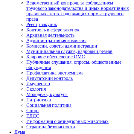
Ведомственный контроль за соблюдением
трудового законодательства и иных нормативных
правовых актов, содержащих нормы трудового
права
Реестр закупок
Контроль в сфере закупок
Архивная деятельность
Административная комиссия
Комиссии, советы администрации
Муниципальная служба, кадровый резерв
Кадровое обеспечение ОМС
Публичные слушания, опросы, общественные
обсуждения
Профилактика экстремизма
Депутатский контроль
Имущество
Экология
Молодежь, культура
Патриотика
Социальная политика
Спорт
ЕДДС
Информация о безнадзорных животных
Страница безопасности
Дума