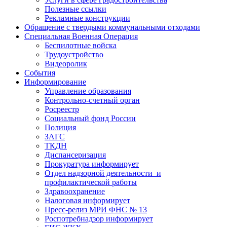
Полезные ссылки
Рекламные конструкции
Обращение с твердыми коммунальными отходами
Специальная Военная Операция
Беспилотные войска
Трудоустройство
Видеоролик
События
Информирование
Управление образования
Контрольно-счетный орган
Росреестр
Социальный фонд России
Полиция
ЗАГС
ТКДН
Диспансеризация
Прокуратура информирует
Отдел надзорной деятельности и
профилактической работы
Здравоохранение
Налоговая информирует
Пресс-релиз МРИ ФНС № 13
Роспотребнадзор информирует