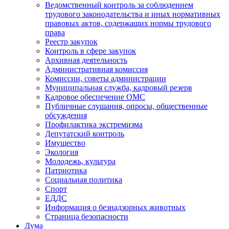
Ведомственный контроль за соблюдением
трудового законодательства и иных нормативных
правовых актов, содержащих нормы трудового
права
Реестр закупок
Контроль в сфере закупок
Архивная деятельность
Административная комиссия
Комиссии, советы администрации
Муниципальная служба, кадровый резерв
Кадровое обеспечение ОМС
Публичные слушания, опросы, общественные
обсуждения
Профилактика экстремизма
Депутатский контроль
Имущество
Экология
Молодежь, культура
Патриотика
Социальная политика
Спорт
ЕДДС
Информация о безнадзорных животных
Страница безопасности
Дума