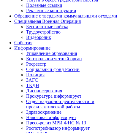
Полезные ссылки
Рекламные конструкции
Обращение с твердыми коммунальными отходами
Специальная Военная Операция
Беспилотные войска
Трудоустройство
Видеоролик
События
Информирование
Управление образования
Контрольно-счетный орган
Росреестр
Социальный фонд России
Полиция
ЗАГС
ТКДН
Диспансеризация
Прокуратура информирует
Отдел надзорной деятельности и
профилактической работы
Здравоохранение
Налоговая информирует
Пресс-релиз МРИ ФНС № 13
Роспотребнадзор информирует