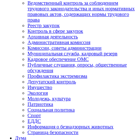
Ведомственный контроль за соблюдением
трудового законодательства и иных нормативных
правовых актов, содержащих нормы трудового
права
Реестр закупок
Контроль в сфере закупок
Архивная деятельность
Административная комиссия
Комиссии, советы администрации
Муниципальная служба, кадровый резерв
Кадровое обеспечение ОМС
Публичные слушания, опросы, общественные
обсуждения
Профилактика экстремизма
Депутатский контроль
Имущество
Экология
Молодежь, культура
Патриотика
Социальная политика
Спорт
ЕДДС
Информация о безнадзорных животных
Страница безопасности
Дума