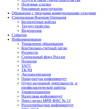
Полезные ссылки
Рекламные конструкции
Обращение с твердыми коммунальными отходами
Специальная Военная Операция
Беспилотные войска
Трудоустройство
Видеоролик
События
Информирование
Управление образования
Контрольно-счетный орган
Росреестр
Социальный фонд России
Полиция
ЗАГС
ТКДН
Диспансеризация
Прокуратура информирует
Отдел надзорной деятельности и
профилактической работы
Здравоохранение
Налоговая информирует
Пресс-релиз МРИ ФНС № 13
Роспотребнадзор информирует