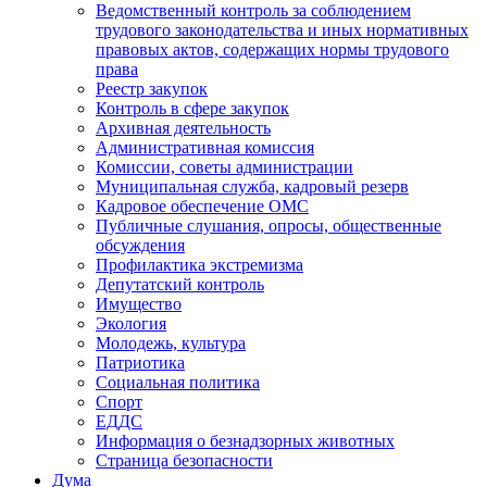
Ведомственный контроль за соблюдением
трудового законодательства и иных нормативных
правовых актов, содержащих нормы трудового
права
Реестр закупок
Контроль в сфере закупок
Архивная деятельность
Административная комиссия
Комиссии, советы администрации
Муниципальная служба, кадровый резерв
Кадровое обеспечение ОМС
Публичные слушания, опросы, общественные
обсуждения
Профилактика экстремизма
Депутатский контроль
Имущество
Экология
Молодежь, культура
Патриотика
Социальная политика
Спорт
ЕДДС
Информация о безнадзорных животных
Страница безопасности
Дума