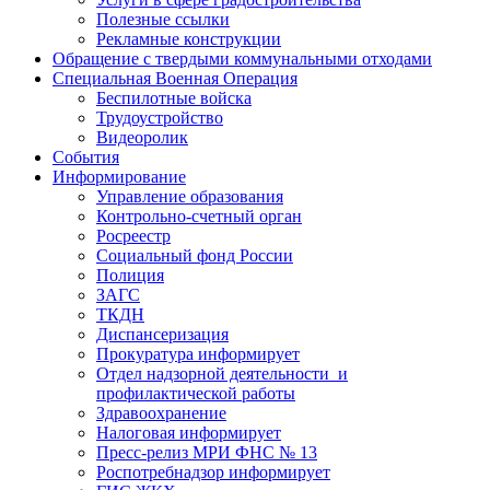
Полезные ссылки
Рекламные конструкции
Обращение с твердыми коммунальными отходами
Специальная Военная Операция
Беспилотные войска
Трудоустройство
Видеоролик
События
Информирование
Управление образования
Контрольно-счетный орган
Росреестр
Социальный фонд России
Полиция
ЗАГС
ТКДН
Диспансеризация
Прокуратура информирует
Отдел надзорной деятельности и
профилактической работы
Здравоохранение
Налоговая информирует
Пресс-релиз МРИ ФНС № 13
Роспотребнадзор информирует