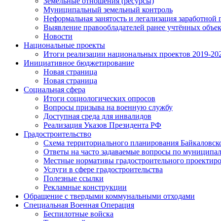
Земельные отношения (ресурсы)
Муниципальный земельный контроль
Неформальная занятость и легализация заработной 
Выявление правообладателей ранее учтённых объе
Новости
Национальные проекты
Итоги реализации национальных проектов 2019-202
Инициативное бюджетирование
Новая страница
Новая страница
Социальная сфера
Итоги социологических опросов
Вопросы призыва на военную службу
Доступная среда для инвалидов
Реализация Указов Президента РФ
Градостроительство
Схема территориального планирования Байкаловск
Ответы на часто задаваемые вопросы по муниципа
Местные нормативы градостроительного проектир
Услуги в сфере градостроительства
Полезные ссылки
Рекламные конструкции
Обращение с твердыми коммунальными отходами
Специальная Военная Операция
Беспилотные войска