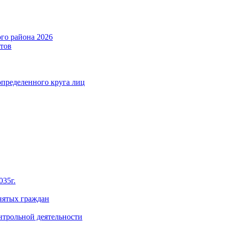
го района 2026
тов
определенного круга лиц
035г.
нятых граждан
нтрольной деятельности