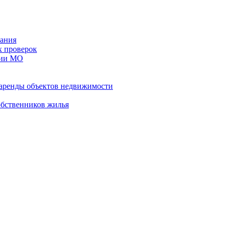
ания
х проверок
рии МО
 аренды объектов недвижимости
обственников жилья