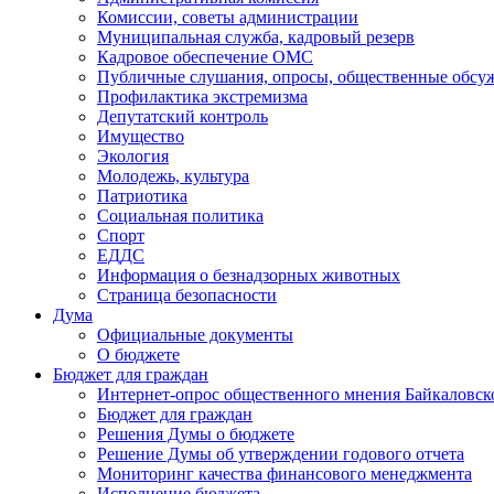
Комиссии, советы администрации
Муниципальная служба, кадровый резерв
Кадровое обеспечение ОМС
Публичные слушания, опросы, общественные обсу
Профилактика экстремизма
Депутатский контроль
Имущество
Экология
Молодежь, культура
Патриотика
Социальная политика
Спорт
ЕДДС
Информация о безнадзорных животных
Страница безопасности
Дума
Официальные документы
О бюджете
Бюджет для граждан
Интернет-опрос общественного мнения Байкаловск
Бюджет для граждан
Решения Думы о бюджете
Решение Думы об утверждении годового отчета
Мониторинг качества финансового менеджмента
Исполнение бюджета