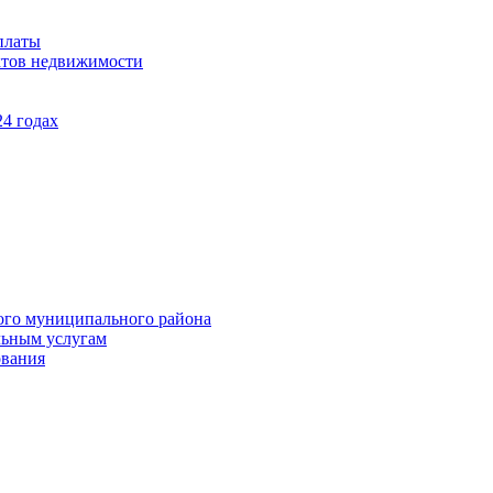
платы
ктов недвижимости
4 годах
ого муниципального района
льным услугам
ования