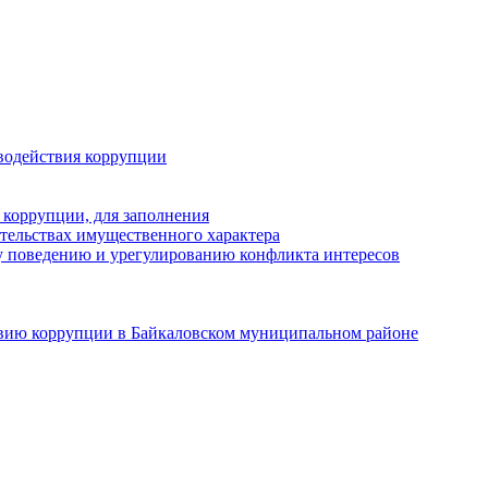
водействия коррупции
 коррупции, для заполнения
ательствах имущественного характера
 поведению и урегулированию конфликта интересов
твию коррупции в Байкаловском муниципальном районе