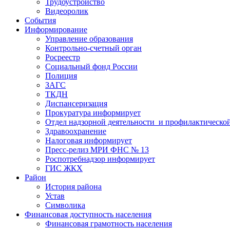
Трудоустройство
Видеоролик
События
Информирование
Управление образования
Контрольно-счетный орган
Росреестр
Социальный фонд России
Полиция
ЗАГС
ТКДН
Диспансеризация
Прокуратура информирует
Отдел надзорной деятельности и профилактическо
Здравоохранение
Налоговая информирует
Пресс-релиз МРИ ФНС № 13
Роспотребнадзор информирует
ГИС ЖКХ
Район
История района
Устав
Символика
Финансовая доступность населения
Финансовая грамотность населения