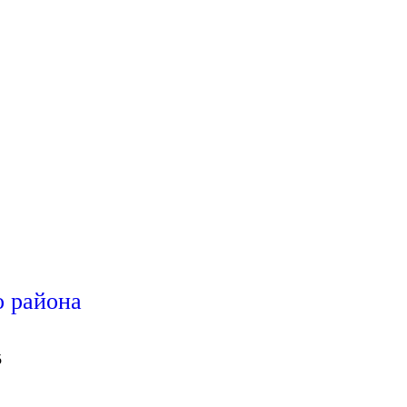
 района
5