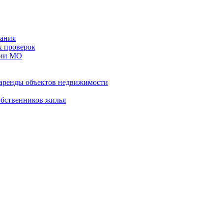
ания
х проверок
рии МО
 аренды объектов недвижимости
обственников жилья