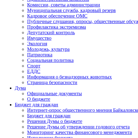
Комиссии, советы администрации
Муниципальная служба, кадровый резерв
Кадровое обеспечение ОМС
Публичные слушания, опросы, общественные обсу
Профилактика экстремизма
Депутатский контроль
Имущество
Экология
Молодежь, культура
Патриотика
Социальная политика
Спорт
ЕДДС
Информация о безнадзорных животных
Страница безопасности
Дума
Официальные документы
О бюджете
Бюджет для граждан
Интернет-опрос общественного мнения Байкаловск
Бюджет для граждан
Решения Думы о бюджете
Решение Думы об утверждении годового отчета
Мониторинг качества финансового менеджмента
Исполнение бюджета