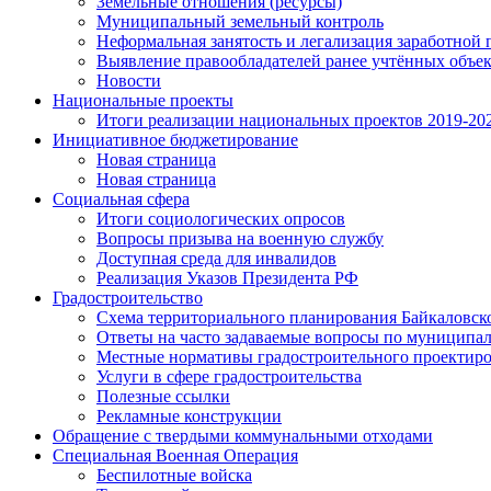
Земельные отношения (ресурсы)
Муниципальный земельный контроль
Неформальная занятость и легализация заработной 
Выявление правообладателей ранее учтённых объе
Новости
Национальные проекты
Итоги реализации национальных проектов 2019-202
Инициативное бюджетирование
Новая страница
Новая страница
Социальная сфера
Итоги социологических опросов
Вопросы призыва на военную службу
Доступная среда для инвалидов
Реализация Указов Президента РФ
Градостроительство
Схема территориального планирования Байкаловск
Ответы на часто задаваемые вопросы по муниципа
Местные нормативы градостроительного проектир
Услуги в сфере градостроительства
Полезные ссылки
Рекламные конструкции
Обращение с твердыми коммунальными отходами
Специальная Военная Операция
Беспилотные войска