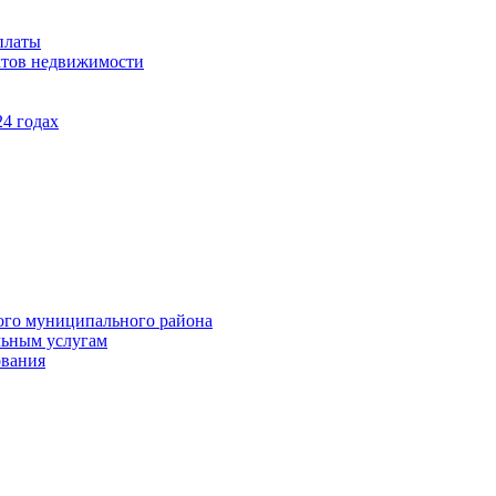
платы
ктов недвижимости
4 годах
ого муниципального района
льным услугам
ования