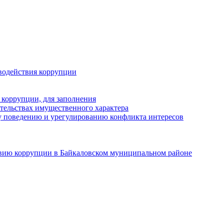
водействия коррупции
 коррупции, для заполнения
ательствах имущественного характера
 поведению и урегулированию конфликта интересов
твию коррупции в Байкаловском муниципальном районе