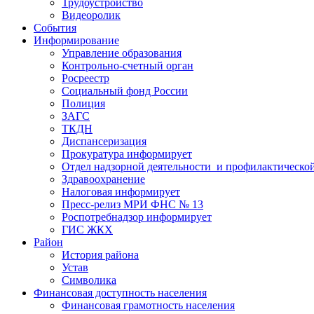
Трудоустройство
Видеоролик
События
Информирование
Управление образования
Контрольно-счетный орган
Росреестр
Социальный фонд России
Полиция
ЗАГС
ТКДН
Диспансеризация
Прокуратура информирует
Отдел надзорной деятельности и профилактическо
Здравоохранение
Налоговая информирует
Пресс-релиз МРИ ФНС № 13
Роспотребнадзор информирует
ГИС ЖКХ
Район
История района
Устав
Символика
Финансовая доступность населения
Финансовая грамотность населения