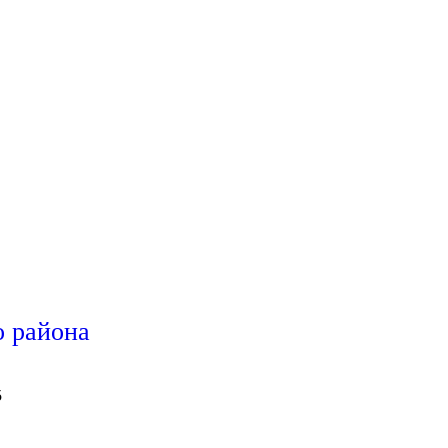
 района
5