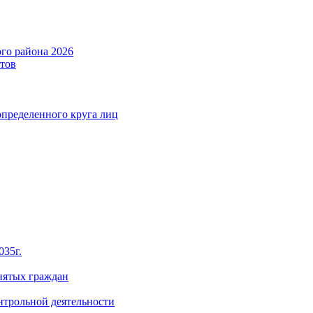
го района 2026
тов
определенного круга лиц
035г.
нятых граждан
нтрольной деятельности