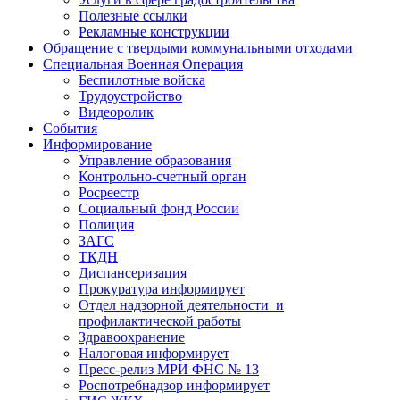
Полезные ссылки
Рекламные конструкции
Обращение с твердыми коммунальными отходами
Специальная Военная Операция
Беспилотные войска
Трудоустройство
Видеоролик
События
Информирование
Управление образования
Контрольно-счетный орган
Росреестр
Социальный фонд России
Полиция
ЗАГС
ТКДН
Диспансеризация
Прокуратура информирует
Отдел надзорной деятельности и
профилактической работы
Здравоохранение
Налоговая информирует
Пресс-релиз МРИ ФНС № 13
Роспотребнадзор информирует