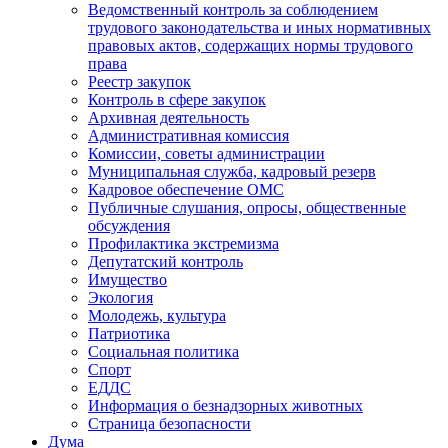
Ведомственный контроль за соблюдением
трудового законодательства и иных нормативных
правовых актов, содержащих нормы трудового
права
Реестр закупок
Контроль в сфере закупок
Архивная деятельность
Административная комиссия
Комиссии, советы администрации
Муниципальная служба, кадровый резерв
Кадровое обеспечение ОМС
Публичные слушания, опросы, общественные
обсуждения
Профилактика экстремизма
Депутатский контроль
Имущество
Экология
Молодежь, культура
Патриотика
Социальная политика
Спорт
ЕДДС
Информация о безнадзорных животных
Страница безопасности
Дума