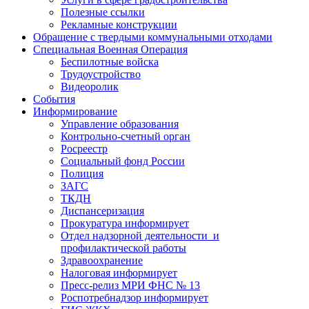
Полезные ссылки
Рекламные конструкции
Обращение с твердыми коммунальными отходами
Специальная Военная Операция
Беспилотные войска
Трудоустройство
Видеоролик
События
Информирование
Управление образования
Контрольно-счетный орган
Росреестр
Социальный фонд России
Полиция
ЗАГС
ТКДН
Диспансеризация
Прокуратура информирует
Отдел надзорной деятельности и
профилактической работы
Здравоохранение
Налоговая информирует
Пресс-релиз МРИ ФНС № 13
Роспотребнадзор информирует