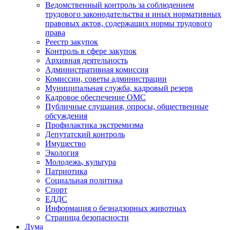
Ведомственный контроль за соблюдением
трудового законодательства и иных нормативных
правовых актов, содержащих нормы трудового
права
Реестр закупок
Контроль в сфере закупок
Архивная деятельность
Административная комиссия
Комиссии, советы администрации
Муниципальная служба, кадровый резерв
Кадровое обеспечение ОМС
Публичные слушания, опросы, общественные
обсуждения
Профилактика экстремизма
Депутатский контроль
Имущество
Экология
Молодежь, культура
Патриотика
Социальная политика
Спорт
ЕДДС
Информация о безнадзорных животных
Страница безопасности
Дума