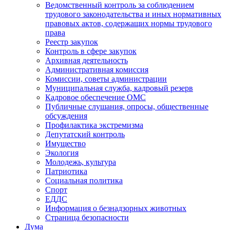
Ведомственный контроль за соблюдением
трудового законодательства и иных нормативных
правовых актов, содержащих нормы трудового
права
Реестр закупок
Контроль в сфере закупок
Архивная деятельность
Административная комиссия
Комиссии, советы администрации
Муниципальная служба, кадровый резерв
Кадровое обеспечение ОМС
Публичные слушания, опросы, общественные
обсуждения
Профилактика экстремизма
Депутатский контроль
Имущество
Экология
Молодежь, культура
Патриотика
Социальная политика
Спорт
ЕДДС
Информация о безнадзорных животных
Страница безопасности
Дума