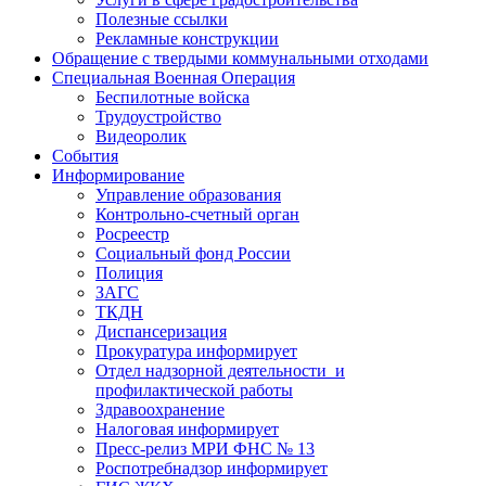
Полезные ссылки
Рекламные конструкции
Обращение с твердыми коммунальными отходами
Специальная Военная Операция
Беспилотные войска
Трудоустройство
Видеоролик
События
Информирование
Управление образования
Контрольно-счетный орган
Росреестр
Социальный фонд России
Полиция
ЗАГС
ТКДН
Диспансеризация
Прокуратура информирует
Отдел надзорной деятельности и
профилактической работы
Здравоохранение
Налоговая информирует
Пресс-релиз МРИ ФНС № 13
Роспотребнадзор информирует