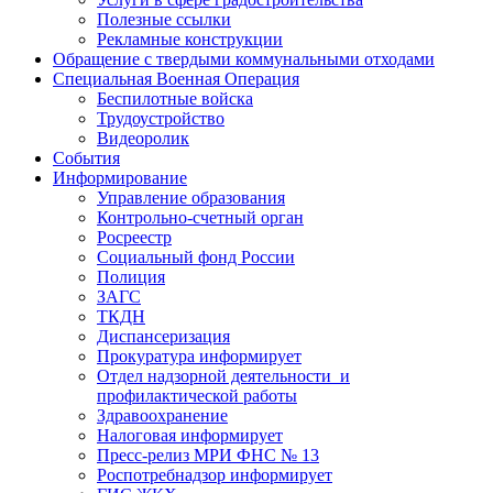
Полезные ссылки
Рекламные конструкции
Обращение с твердыми коммунальными отходами
Специальная Военная Операция
Беспилотные войска
Трудоустройство
Видеоролик
События
Информирование
Управление образования
Контрольно-счетный орган
Росреестр
Социальный фонд России
Полиция
ЗАГС
ТКДН
Диспансеризация
Прокуратура информирует
Отдел надзорной деятельности и
профилактической работы
Здравоохранение
Налоговая информирует
Пресс-релиз МРИ ФНС № 13
Роспотребнадзор информирует