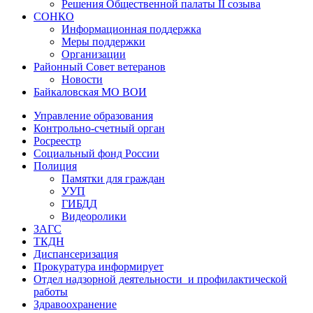
Решения Общественной палаты II созыва
СОНКО
Информационная поддержка
Меры поддержки
Организации
Районный Совет ветеранов
Новости
Байкаловская МО ВОИ
Управление образования
Контрольно-счетный орган
Росреестр
Социальный фонд России
Полиция
Памятки для граждан
УУП
ГИБДД
Видеоролики
ЗАГС
ТКДН
Диспансеризация
Прокуратура информирует
Отдел надзорной деятельности и профилактической
работы
Здравоохранение