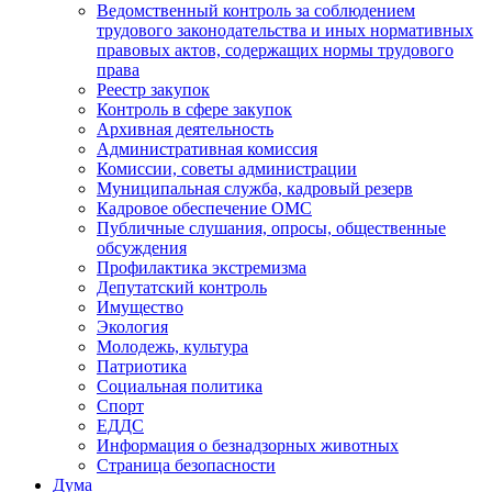
Ведомственный контроль за соблюдением
трудового законодательства и иных нормативных
правовых актов, содержащих нормы трудового
права
Реестр закупок
Контроль в сфере закупок
Архивная деятельность
Административная комиссия
Комиссии, советы администрации
Муниципальная служба, кадровый резерв
Кадровое обеспечение ОМС
Публичные слушания, опросы, общественные
обсуждения
Профилактика экстремизма
Депутатский контроль
Имущество
Экология
Молодежь, культура
Патриотика
Социальная политика
Спорт
ЕДДС
Информация о безнадзорных животных
Страница безопасности
Дума