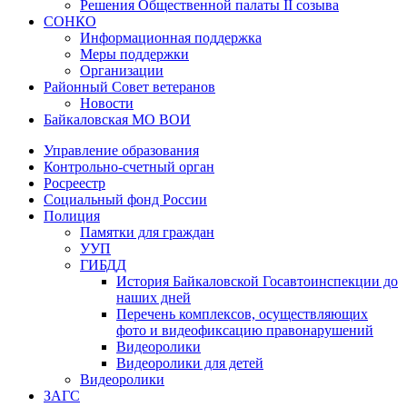
Решения Общественной палаты II созыва
СОНКО
Информационная поддержка
Меры поддержки
Организации
Районный Совет ветеранов
Новости
Байкаловская МО ВОИ
Управление образования
Контрольно-счетный орган
Росреестр
Социальный фонд России
Полиция
Памятки для граждан
УУП
ГИБДД
История Байкаловской Госавтоинспекции до
наших дней
Перечень комплексов, осуществляющих
фото и видеофиксацию правонарушений
Видеоролики
Видеоролики для детей
Видеоролики
ЗАГС