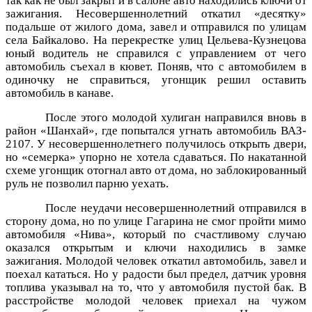
так как не был закрыт и в салоне авто находились ключи от
зажигания. Несовершеннолетний откатил «десятку»
подальше от жилого дома, завел и отправился по улицам
села Байкалово. На перекрестке улиц Цельева-Кузнецова
юный водитель не справился с управлением от чего
автомобиль съехал в кювет. Поняв, что с автомобилем в
одиночку не справиться, угонщик решил оставить
автомобиль в канаве.
После этого молодой хулиган направился вновь в
район «Шанхай», где попытался угнать автомобиль ВАЗ-
2107. У несовершеннолетнего получилось открыть двери,
но «семерка» упорно не хотела сдаваться. По накатанной
схеме угонщик отогнал авто от дома, но заблокированный
руль не позволил парню уехать.
После неудачи несовершеннолетний отправился в
сторону дома, но по улице Гагарина не смог пройти мимо
автомобиля «Нива», который по счастливому случаю
оказался открытым и ключи находились в замке
зажигания. Молодой человек откатил автомобиль, завел и
поехал кататься. Но у радости был предел, датчик уровня
топлива указывал на то, что у автомобиля пустой бак. В
расстройстве молодой человек приехал на чужом