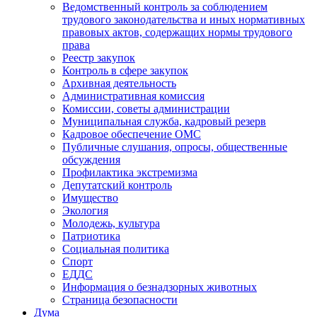
Ведомственный контроль за соблюдением
трудового законодательства и иных нормативных
правовых актов, содержащих нормы трудового
права
Реестр закупок
Контроль в сфере закупок
Архивная деятельность
Административная комиссия
Комиссии, советы администрации
Муниципальная служба, кадровый резерв
Кадровое обеспечение ОМС
Публичные слушания, опросы, общественные
обсуждения
Профилактика экстремизма
Депутатский контроль
Имущество
Экология
Молодежь, культура
Патриотика
Социальная политика
Спорт
ЕДДС
Информация о безнадзорных животных
Страница безопасности
Дума