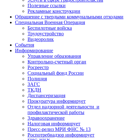
Полезные ссылки
Рекламные конструкции
Обращение с твердыми коммунальными отходами
Специальная Военная Операция
Беспилотные войска
Трудоустройство
Видеоролик
События
Информирование
Управление образования
Контрольно-счетный орган
Росреестр
Социальный фонд России
Полиция
ЗАГС
ТКДН
Диспансеризация
Прокуратура информирует
Отдел надзорной деятельности и
профилактической работы
Здравоохранение
Налоговая информирует
Пресс-релиз МРИ ФНС № 13
Роспотребнадзор информирует