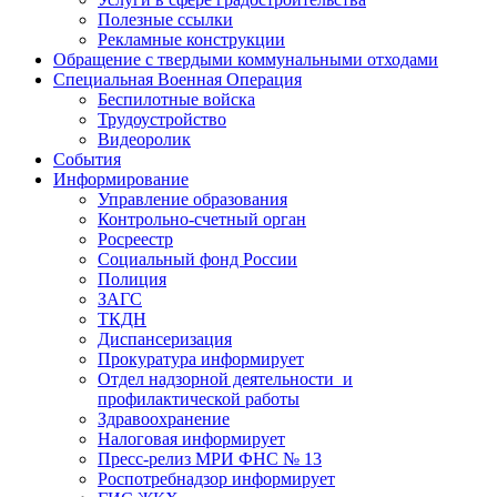
Полезные ссылки
Рекламные конструкции
Обращение с твердыми коммунальными отходами
Специальная Военная Операция
Беспилотные войска
Трудоустройство
Видеоролик
События
Информирование
Управление образования
Контрольно-счетный орган
Росреестр
Социальный фонд России
Полиция
ЗАГС
ТКДН
Диспансеризация
Прокуратура информирует
Отдел надзорной деятельности и
профилактической работы
Здравоохранение
Налоговая информирует
Пресс-релиз МРИ ФНС № 13
Роспотребнадзор информирует