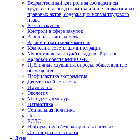
Ведомственный контроль за соблюдением
трудового законодательства и иных нормативных
правовых актов, содержащих нормы трудового
права
Реестр закупок
Контроль в сфере закупок
Архивная деятельность
Административная комиссия
Комиссии, советы администрации
Муниципальная служба, кадровый резерв
Кадровое обеспечение ОМС
Публичные слушания, опросы, общественные
обсуждения
Профилактика экстремизма
Депутатский контроль
Имущество
Экология
Молодежь, культура
Патриотика
Социальная политика
Спорт
ЕДДС
Информация о безнадзорных животных
Страница безопасности
Дума