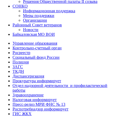
Решения Общественной палаты II созыва
СОНКО
Информационная поддержка
Меры поддержки
Организации
Районный Совет ветеранов
Новости
Байкаловская МО ВОИ
Управление образования
Контрольно-счетный орган
Росреестр
Социальный фонд России
Полиция
ЗАГС
ТКДН
Диспансеризация
Прокуратура информирует
Отдел надзорной деятельности и профилактической
работы
Здравоохранение
Налоговая информирует
Пресс-релиз МРИ ФНС № 13
Роспотребнадзор информирует
ГИС ЖКХ