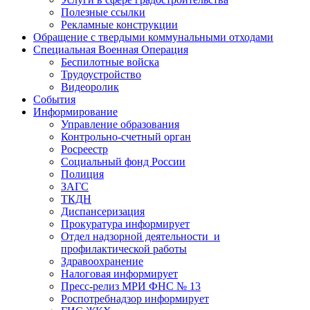
Полезные ссылки
Рекламные конструкции
Обращение с твердыми коммунальными отходами
Специальная Военная Операция
Беспилотные войска
Трудоустройство
Видеоролик
События
Информирование
Управление образования
Контрольно-счетный орган
Росреестр
Социальный фонд России
Полиция
ЗАГС
ТКДН
Диспансеризация
Прокуратура информирует
Отдел надзорной деятельности и
профилактической работы
Здравоохранение
Налоговая информирует
Пресс-релиз МРИ ФНС № 13
Роспотребнадзор информирует