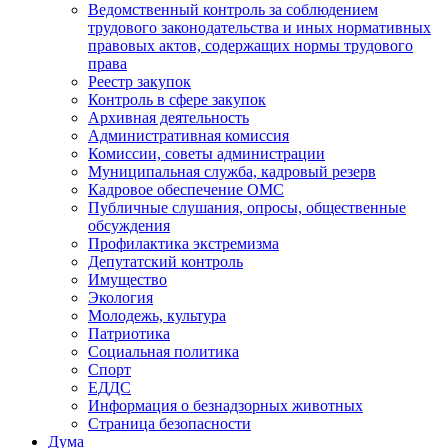
Ведомственный контроль за соблюдением
трудового законодательства и иных нормативных
правовых актов, содержащих нормы трудового
права
Реестр закупок
Контроль в сфере закупок
Архивная деятельность
Административная комиссия
Комиссии, советы администрации
Муниципальная служба, кадровый резерв
Кадровое обеспечение ОМС
Публичные слушания, опросы, общественные
обсуждения
Профилактика экстремизма
Депутатский контроль
Имущество
Экология
Молодежь, культура
Патриотика
Социальная политика
Спорт
ЕДДС
Информация о безнадзорных животных
Страница безопасности
Дума