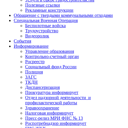
Полезные ссылки
Рекламные конструкции
Обращение с твердыми коммунальными отходами
Специальная Военная Операция
Беспилотные войска
Трудоустройство
Видеоролик
События
Информирование
Управление образования
Контрольно-счетный орган
Росреестр
Социальный фонд России
Полиция
ЗАГС
ТКДН
Диспансеризация
Прокуратура информирует
Отдел надзорной деятельности и
профилактической работы
Здравоохранение
Налоговая информирует
Пресс-релиз МРИ ФНС № 13
Роспотребнадзор информирует