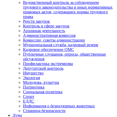
Ведомственный контроль за соблюдением
трудового законодательства и иных нормативных
правовых актов, содержащих нормы трудового
права
Реестр закупок
Контроль в сфере закупок
Архивная деятельность
Административная комиссия
Комиссии, советы администрации
Муниципальная служба, кадровый резерв
Кадровое обеспечение ОМС
Публичные слушания, опросы, общественные
обсуждения
Профилактика экстремизма
Депутатский контроль
Имущество
Экология
Молодежь, культура
Патриотика
Социальная политика
Спорт
ЕДДС
Информация о безнадзорных животных
Страница безопасности
Дума