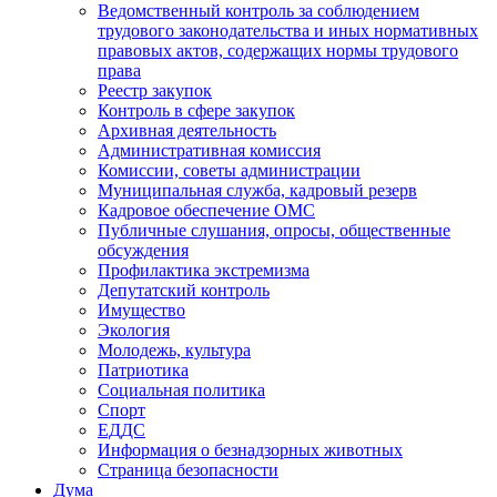
Ведомственный контроль за соблюдением
трудового законодательства и иных нормативных
правовых актов, содержащих нормы трудового
права
Реестр закупок
Контроль в сфере закупок
Архивная деятельность
Административная комиссия
Комиссии, советы администрации
Муниципальная служба, кадровый резерв
Кадровое обеспечение ОМС
Публичные слушания, опросы, общественные
обсуждения
Профилактика экстремизма
Депутатский контроль
Имущество
Экология
Молодежь, культура
Патриотика
Социальная политика
Спорт
ЕДДС
Информация о безнадзорных животных
Страница безопасности
Дума