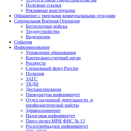
Полезные ссылки
Рекламные конструкции
Обращение с твердыми коммунальными отходами
Специальная Военная Операция
Беспилотные войска
Трудоустройство
Видеоролик
События
Информирование
Управление образования
Контрольно-счетный орган
Росреестр
Социальный фонд России
Полиция
ЗАГС
ТКДН
Диспансеризация
Прокуратура информирует
Отдел надзорной деятельности и
профилактической работы
Здравоохранение
Налоговая информирует
Пресс-релиз МРИ ФНС № 13
Роспотребнадзор информирует