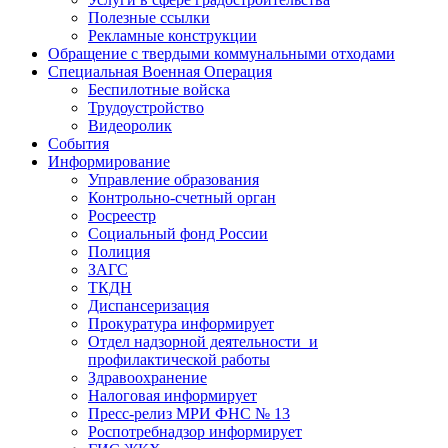
Полезные ссылки
Рекламные конструкции
Обращение с твердыми коммунальными отходами
Специальная Военная Операция
Беспилотные войска
Трудоустройство
Видеоролик
События
Информирование
Управление образования
Контрольно-счетный орган
Росреестр
Социальный фонд России
Полиция
ЗАГС
ТКДН
Диспансеризация
Прокуратура информирует
Отдел надзорной деятельности и
профилактической работы
Здравоохранение
Налоговая информирует
Пресс-релиз МРИ ФНС № 13
Роспотребнадзор информирует