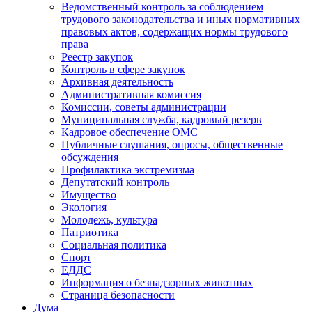
Ведомственный контроль за соблюдением
трудового законодательства и иных нормативных
правовых актов, содержащих нормы трудового
права
Реестр закупок
Контроль в сфере закупок
Архивная деятельность
Административная комиссия
Комиссии, советы администрации
Муниципальная служба, кадровый резерв
Кадровое обеспечение ОМС
Публичные слушания, опросы, общественные
обсуждения
Профилактика экстремизма
Депутатский контроль
Имущество
Экология
Молодежь, культура
Патриотика
Социальная политика
Спорт
ЕДДС
Информация о безнадзорных животных
Страница безопасности
Дума