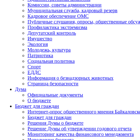
Комиссии, советы администрации
Муниципальная служба, кадровый резерв
Кадровое обеспечение ОМС
Публичные слушания, опросы, общественные обсу
Профилактика экстремизма
Депутатский контроль
Имущество
Экология
Молодежь, культура
Патриотика
Социальная политика
Спорт
ЕДДС
Информация о безнадзорных животных
Страница безопасности
Дума
Официальные документы
О бюджете
Бюджет для граждан
Интернет-опрос общественного мнения Байкаловск
Бюджет для граждан
Решения Думы о бюджете
Решение Думы об утверждении годового отчета
Мониторинг качества финансового менеджмента
Исполнение бюджета