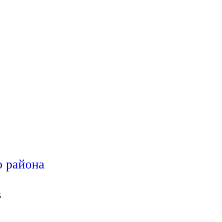
 района
5