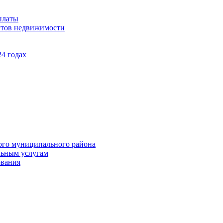
платы
ктов недвижимости
4 годах
ого муниципального района
льным услугам
ования