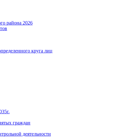
го района 2026
тов
определенного круга лиц
035г.
нятых граждан
нтрольной деятельности