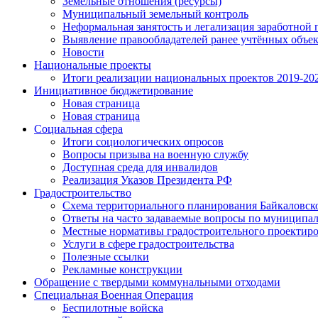
Земельные отношения (ресурсы)
Муниципальный земельный контроль
Неформальная занятость и легализация заработной 
Выявление правообладателей ранее учтённых объе
Новости
Национальные проекты
Итоги реализации национальных проектов 2019-202
Инициативное бюджетирование
Новая страница
Новая страница
Социальная сфера
Итоги социологических опросов
Вопросы призыва на военную службу
Доступная среда для инвалидов
Реализация Указов Президента РФ
Градостроительство
Схема территориального планирования Байкаловск
Ответы на часто задаваемые вопросы по муниципа
Местные нормативы градостроительного проектир
Услуги в сфере градостроительства
Полезные ссылки
Рекламные конструкции
Обращение с твердыми коммунальными отходами
Специальная Военная Операция
Беспилотные войска