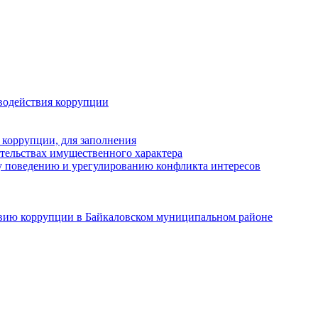
водействия коррупции
 коррупции, для заполнения
ательствах имущественного характера
 поведению и урегулированию конфликта интересов
твию коррупции в Байкаловском муниципальном районе