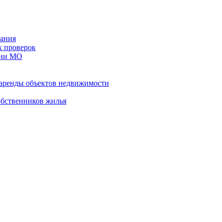
ания
х проверок
рии МО
 аренды объектов недвижимости
обственников жилья