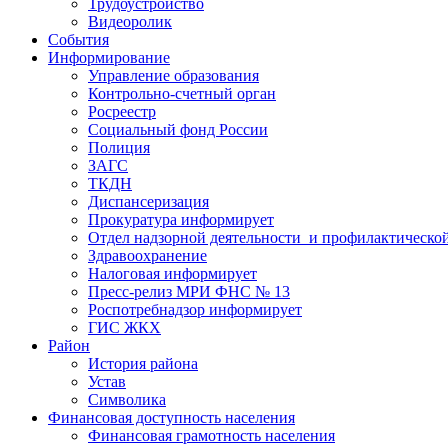
Трудоустройство
Видеоролик
События
Информирование
Управление образования
Контрольно-счетный орган
Росреестр
Социальный фонд России
Полиция
ЗАГС
ТКДН
Диспансеризация
Прокуратура информирует
Отдел надзорной деятельности и профилактическо
Здравоохранение
Налоговая информирует
Пресс-релиз МРИ ФНС № 13
Роспотребнадзор информирует
ГИС ЖКХ
Район
История района
Устав
Символика
Финансовая доступность населения
Финансовая грамотность населения