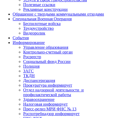
Полезные ссылки
Рекламные конструкции
Обращение с твердыми коммунальными отходами
Специальная Военная Операция
Беспилотные войска
Трудоустройство
Видеоролик
События
Информирование
Управление образования
Контрольно-счетный орган
Росреестр
Социальный фонд России
Полиция
ЗАГС
ТКДН
Диспансеризация
Прокуратура информирует
Отдел надзорной деятельности и
профилактической работы
Здравоохранение
Налоговая информирует
Пресс-релиз МРИ ФНС № 13
Роспотребнадзор информирует