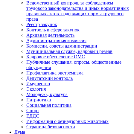
Ведомственный контроль за соблюдением
трудового законодательства и иных нормативных
правовых актов, содержащих нормы трудового
права
Реестр закупок
Контроль в сфере закупок
Архивная деятельность
Административная комиссия
Комиссии, советы администрации
Муниципальная служба, кадровый резерв
Кадровое обеспечение ОМС
Публичные слушания, опросы, общественные
обсуждения
Профилактика экстремизма
Депутатский контроль
Имущество
Экология
Молодежь, культура
Патриотика
Социальная политика
Спорт
ЕДДС
Информация о безнадзорных животных
Страница безопасности
Дума