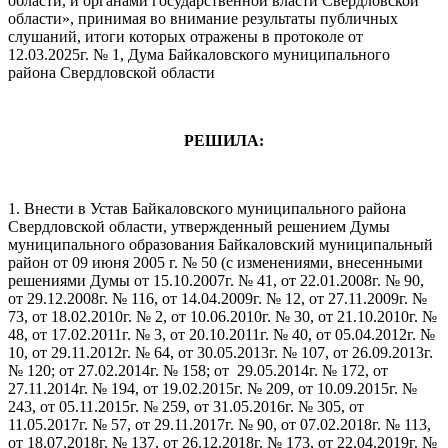
области, и органами государственной власти Свердловской
области», принимая во внимание результаты публичных
слушаний, итоги которых отражены в протоколе от
12.03.2025г. № 1, Дума Байкаловского муниципального
района Свердловской области
РЕШИЛА:
1. Внести в Устав Байкаловского муниципального района
Свердловской области, утвержденный решением Думы
муниципального образования Байкаловский муниципальный
район от 09 июня 2005 г. № 50 (с изменениями, внесенными
решениями Думы от 15.10.2007г. № 41, от 22.01.2008г. № 90,
от 29.12.2008г. № 116, от 14.04.2009г. № 12, от 27.11.2009г. №
73, от 18.02.2010г. № 2, от 10.06.2010г. № 30, от 21.10.2010г. №
48, от 17.02.2011г. № 3, от 20.10.2011г. № 40, от 05.04.2012г. №
10, от 29.11.2012г. № 64, от 30.05.2013г. № 107, от 26.09.2013г.
№ 120; от 27.02.2014г. № 158; от 29.05.2014г. № 172, от
27.11.2014г. № 194, от 19.02.2015г. № 209, от 10.09.2015г. №
243, от 05.11.2015г. № 259, от 31.05.2016г. № 305, от
11.05.2017г. № 57, от 29.11.2017г. № 90, от 07.02.2018г. № 113,
от 18.07.2018г. № 137, от 26.12.2018г. № 173, от 22.04.2019г. №