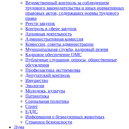
Ведомственный контроль за соблюдением
трудового законодательства и иных нормативных
правовых актов, содержащих нормы трудового
права
Реестр закупок
Контроль в сфере закупок
Архивная деятельность
Административная комиссия
Комиссии, советы администрации
Муниципальная служба, кадровый резерв
Кадровое обеспечение ОМС
Публичные слушания, опросы, общественные
обсуждения
Профилактика экстремизма
Депутатский контроль
Имущество
Экология
Молодежь, культура
Патриотика
Социальная политика
Спорт
ЕДДС
Информация о безнадзорных животных
Страница безопасности
Дума