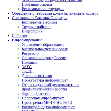
Полезные ссылки
Рекламные конструкции
Обращение с твердыми коммунальными отходами
Специальная Военная Операция
Беспилотные войска
Трудоустройство
Видеоролик
События
Информирование
Управление образования
Контрольно-счетный орган
Росреестр
Социальный фонд России
Полиция
ЗАГС
ТКДН
Диспансеризация
Прокуратура информирует
Отдел надзорной деятельности и
профилактической работы
Здравоохранение
Налоговая информирует
Пресс-релиз МРИ ФНС № 13
Роспотребнадзор информирует