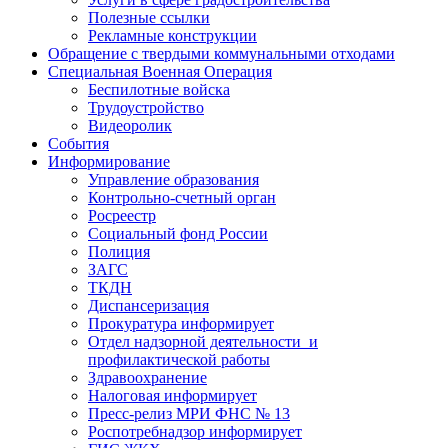
Полезные ссылки
Рекламные конструкции
Обращение с твердыми коммунальными отходами
Специальная Военная Операция
Беспилотные войска
Трудоустройство
Видеоролик
События
Информирование
Управление образования
Контрольно-счетный орган
Росреестр
Социальный фонд России
Полиция
ЗАГС
ТКДН
Диспансеризация
Прокуратура информирует
Отдел надзорной деятельности и
профилактической работы
Здравоохранение
Налоговая информирует
Пресс-релиз МРИ ФНС № 13
Роспотребнадзор информирует