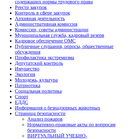
содержащих нормы трудового права
Реестр закупок
Контроль в сфере закупок
Архивная деятельность
Административная комиссия
Комиссии, советы администрации
Муниципальная служба, кадровый резерв
Кадровое обеспечение ОМС
Публичные слушания, опросы, общественные
обсуждения
Профилактика экстремизма
Депутатский контроль
Имущество
Экология
Молодежь, культура
Патриотика
Социальная политика
Спорт
ЕДДС
Информация о безнадзорных животных
Страница безопасности
Анализ пожаров
Нормативно-правовые акты по вопросам
безопасности
ВИРТУАЛЬНЫЙ УЧЕБНО-