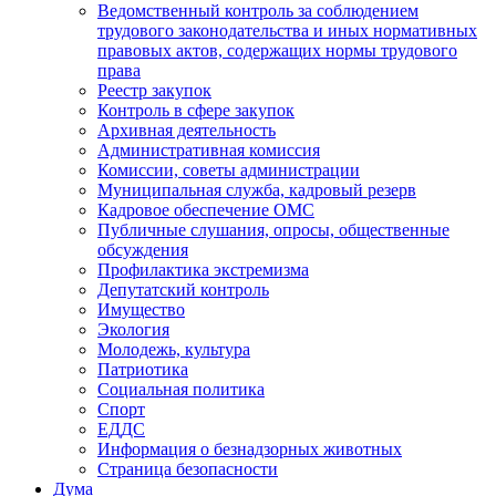
Ведомственный контроль за соблюдением
трудового законодательства и иных нормативных
правовых актов, содержащих нормы трудового
права
Реестр закупок
Контроль в сфере закупок
Архивная деятельность
Административная комиссия
Комиссии, советы администрации
Муниципальная служба, кадровый резерв
Кадровое обеспечение ОМС
Публичные слушания, опросы, общественные
обсуждения
Профилактика экстремизма
Депутатский контроль
Имущество
Экология
Молодежь, культура
Патриотика
Социальная политика
Спорт
ЕДДС
Информация о безнадзорных животных
Страница безопасности
Дума