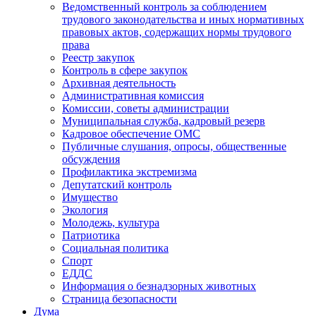
Ведомственный контроль за соблюдением
трудового законодательства и иных нормативных
правовых актов, содержащих нормы трудового
права
Реестр закупок
Контроль в сфере закупок
Архивная деятельность
Административная комиссия
Комиссии, советы администрации
Муниципальная служба, кадровый резерв
Кадровое обеспечение ОМС
Публичные слушания, опросы, общественные
обсуждения
Профилактика экстремизма
Депутатский контроль
Имущество
Экология
Молодежь, культура
Патриотика
Социальная политика
Спорт
ЕДДС
Информация о безнадзорных животных
Страница безопасности
Дума