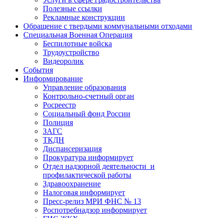
Полезные ссылки
Рекламные конструкции
Обращение с твердыми коммунальными отходами
Специальная Военная Операция
Беспилотные войска
Трудоустройство
Видеоролик
События
Информирование
Управление образования
Контрольно-счетный орган
Росреестр
Социальный фонд России
Полиция
ЗАГС
ТКДН
Диспансеризация
Прокуратура информирует
Отдел надзорной деятельности и
профилактической работы
Здравоохранение
Налоговая информирует
Пресс-релиз МРИ ФНС № 13
Роспотребнадзор информирует