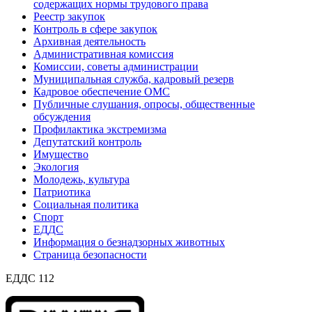
содержащих нормы трудового права
Реестр закупок
Контроль в сфере закупок
Архивная деятельность
Административная комиссия
Комиссии, советы администрации
Муниципальная служба, кадровый резерв
Кадровое обеспечение ОМС
Публичные слушания, опросы, общественные
обсуждения
Профилактика экстремизма
Депутатский контроль
Имущество
Экология
Молодежь, культура
Патриотика
Социальная политика
Спорт
ЕДДС
Информация о безнадзорных животных
Страница безопасности
ЕДДС 112