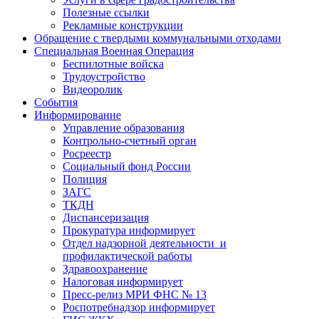
Полезные ссылки
Рекламные конструкции
Обращение с твердыми коммунальными отходами
Специальная Военная Операция
Беспилотные войска
Трудоустройство
Видеоролик
События
Информирование
Управление образования
Контрольно-счетный орган
Росреестр
Социальный фонд России
Полиция
ЗАГС
ТКДН
Диспансеризация
Прокуратура информирует
Отдел надзорной деятельности и
профилактической работы
Здравоохранение
Налоговая информирует
Пресс-релиз МРИ ФНС № 13
Роспотребнадзор информирует