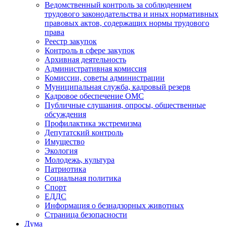
Ведомственный контроль за соблюдением
трудового законодательства и иных нормативных
правовых актов, содержащих нормы трудового
права
Реестр закупок
Контроль в сфере закупок
Архивная деятельность
Административная комиссия
Комиссии, советы администрации
Муниципальная служба, кадровый резерв
Кадровое обеспечение ОМС
Публичные слушания, опросы, общественные
обсуждения
Профилактика экстремизма
Депутатский контроль
Имущество
Экология
Молодежь, культура
Патриотика
Социальная политика
Спорт
ЕДДС
Информация о безнадзорных животных
Страница безопасности
Дума