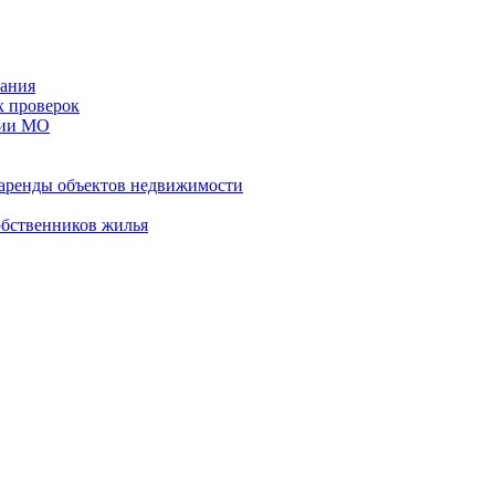
ания
х проверок
рии МО
 аренды объектов недвижимости
обственников жилья