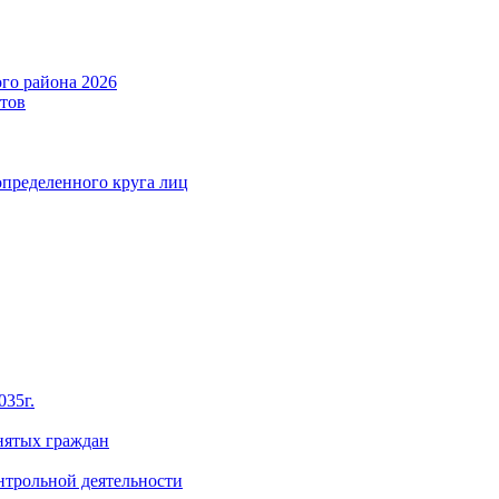
го района 2026
тов
определенного круга лиц
035г.
нятых граждан
нтрольной деятельности