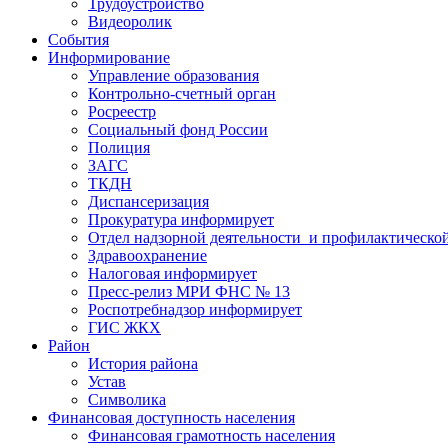
Трудоустройство
Видеоролик
События
Информирование
Управление образования
Контрольно-счетный орган
Росреестр
Социальный фонд России
Полиция
ЗАГС
ТКДН
Диспансеризация
Прокуратура информирует
Отдел надзорной деятельности и профилактическо
Здравоохранение
Налоговая информирует
Пресс-релиз МРИ ФНС № 13
Роспотребнадзор информирует
ГИС ЖКХ
Район
История района
Устав
Символика
Финансовая доступность населения
Финансовая грамотность населения