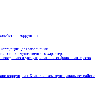
водействия коррупции
 коррупции, для заполнения
ательствах имущественного характера
 поведению и урегулированию конфликта интересов
твию коррупции в Байкаловском муниципальном районе