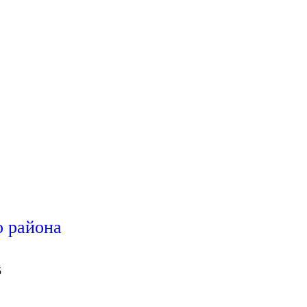
 района
5