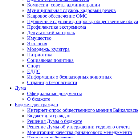
Комиссии, советы администрации
Муниципальная служба, кадровый резерв
Кадровое обеспечение ОМС
Публичные слушания, опросы, общественные обсу
Профилактика экстремизма
Депутатский контроль
Имущество
Экология
Молодежь, культура
Патриотика
Социальная политика
Спорт
ЕДДС
Информация о безнадзорных животных
Страница безопасности
Дума
Официальные документы
О бюджете
Бюджет для граждан
Интернет-опрос общественного мнения Байкаловск
Бюджет для граждан
Решения Думы о бюджете
Решение Думы об утверждении годового отчета
Мониторинг качества финансового менеджмента
Исполнение бюджета