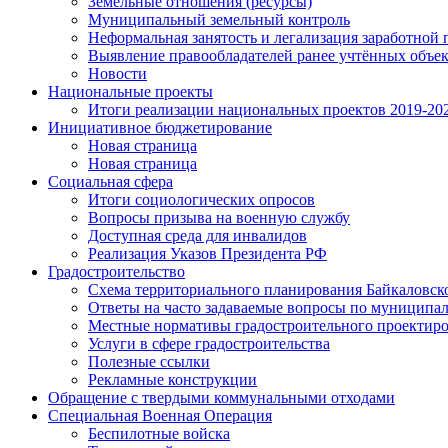
Земельные отношения (ресурсы)
Муниципальный земельный контроль
Неформальная занятость и легализация заработной 
Выявление правообладателей ранее учтённых объе
Новости
Национальные проекты
Итоги реализации национальных проектов 2019-202
Инициативное бюджетирование
Новая страница
Новая страница
Социальная сфера
Итоги социологических опросов
Вопросы призыва на военную службу
Доступная среда для инвалидов
Реализация Указов Президента РФ
Градостроительство
Схема территориального планирования Байкаловск
Ответы на часто задаваемые вопросы по муниципа
Местные нормативы градостроительного проектир
Услуги в сфере градостроительства
Полезные ссылки
Рекламные конструкции
Обращение с твердыми коммунальными отходами
Специальная Военная Операция
Беспилотные войска