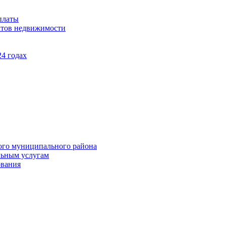
платы
ктов недвижимости
4 годах
ого муниципального района
льным услугам
ования