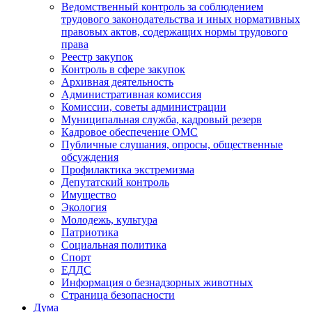
Ведомственный контроль за соблюдением
трудового законодательства и иных нормативных
правовых актов, содержащих нормы трудового
права
Реестр закупок
Контроль в сфере закупок
Архивная деятельность
Административная комиссия
Комиссии, советы администрации
Муниципальная служба, кадровый резерв
Кадровое обеспечение ОМС
Публичные слушания, опросы, общественные
обсуждения
Профилактика экстремизма
Депутатский контроль
Имущество
Экология
Молодежь, культура
Патриотика
Социальная политика
Спорт
ЕДДС
Информация о безнадзорных животных
Страница безопасности
Дума