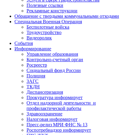
Полезные ссылки
Рекламные конструкции
Обращение с твердыми коммунальными отходами
Специальная Военная Операция
Беспилотные войска
Трудоустройство
Видеоролик
События
Информирование
Управление образования
Контрольно-счетный орган
Росреестр
Социальный фонд России
Полиция
ЗАГС
ТКДН
Диспансеризация
Прокуратура информирует
Отдел надзорной деятельности и
профилактической работы
Здравоохранение
Налоговая информирует
Пресс-релиз МРИ ФНС № 13
Роспотребнадзор информирует