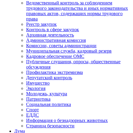
Ведомственный контроль за соблюдением
трудового законодательства и иных нормативных
правовых актов, содержащих нормы трудового
права
Реестр закупок
Контроль в сфере закупок
Архивная деятельность
Административная комиссия
Комиссии, советы администрации
Муниципальная служба, кадровый резерв
Кадровое обеспечение ОМС
Публичные слушания, опросы, общественные
обсуждения
Профилактика экстремизма
Депутатский контроль
Имущество
Экология
Молодежь, культура
Патриотика
Социальная политика
Спорт
ЕДДС
Информация о безнадзорных животных
Страница безопасности
Дума