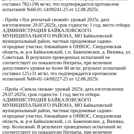
составил 782±196 мг/кг, что подтверждается протоколом
испытаний №66-01-14/09241-25 от 12.08.2025г.
- Проба «Лук репчатый свежий» урожай 2025г, дата
изготовления: 29.07.2025г, срок годности: 1 год, место отбора:
АДМИНИСТРАЦИЯ БАЙКАЛОВСКОГО
МУНИЦИПАЛЬНОГО РАЙОНА, МО Байкаловский
муниципальный район, частные придомовые садово-
огородные участки, ближайшие к ОНВОС, Свердловская
область, м. р-н Байкаловский, с.п. Баженовское, д. Вязовка, ул.
Советская. В результате проведенных испытаний не
соответствует по показателю Нитраты, при величине
допустимого уровня не более 80 мг/кг, результат испытаний
составил 125±31 мг/кг, что подтверждается протоколом
испытаний №66-01-14/09227-25 от 12.08.2025г.
- Проба «Свекла свежая» урожай 2025г, дата изготовления:
29.07.2025г, срок годности: 1 год, место отбора:
АДМИНИСТРАЦИЯ БАЙКАЛОВСКОГО
МУНИЦИПАЛЬНОГО РАЙОНА, МО Байкаловский
муниципальный район, частные придомовые садово-
огородные участки, ближайшие к ОНВОС, Свердловская
область, м. р-н Байкаловский, с.п. Баженовское, д. Вязовка,
пер. Колхозный. В результате проведенных испытаний не
соответствует по показателю Нитраты, при величине