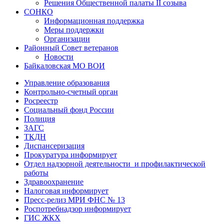
Решения Общественной палаты II созыва
СОНКО
Информационная поддержка
Меры поддержки
Организации
Районный Совет ветеранов
Новости
Байкаловская МО ВОИ
Управление образования
Контрольно-счетный орган
Росреестр
Социальный фонд России
Полиция
ЗАГС
ТКДН
Диспансеризация
Прокуратура информирует
Отдел надзорной деятельности и профилактической
работы
Здравоохранение
Налоговая информирует
Пресс-релиз МРИ ФНС № 13
Роспотребнадзор информирует
ГИС ЖКХ