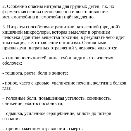
2. Особенно опасны нитраты для грудных детей, т.к. их
ферментная основа несовершенна и восстановление
метгемоглобина в гемоглобин идёт медленно.
3. Нитраты способствуют развитию патогенной (вредной)
кишечной микрофлоры, которая выделяет в организм
человека ядовитые вещества токсины, в результате чего идёт
токсикация, т.е. отравление организма. Основными
признаками нитратных отравлений у человека являются:
- синюшность ногтей, лица, губ и видимых слизистых
оболочек;
- тошнота, рвота, боли в животе;
- понос, часто с кровью, увеличение печени, желтизна белков
глаз;
- головные боли, повышенная усталость, сонливость,
снижение работоспособности;
- одышка, усиленное сердцебиение, вплоть до потери
сознания;
- при выраженном отравлении - смерть.