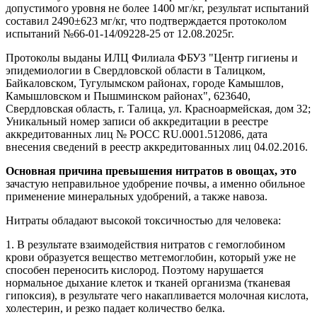
допустимого уровня не более 1400 мг/кг, результат испытаний
составил 2490±623 мг/кг, что подтверждается протоколом
испытаний №66-01-14/09228-25 от 12.08.2025г.
Протоколы выданы ИЛЦ Филиала ФБУЗ "Центр гигиены и
эпидемиологии в Свердловской области в Талицком,
Байкаловском, Тугулымском районах, городе Камышлов,
Камышловском и Пышминском районах", 623640,
Свердловская область, г. Талица, ул. Красноармейская, дом 32;
Уникальный номер записи об аккредитации в реестре
аккредитованных лиц № РОСС RU.0001.512086, дата
внесения сведений в реестр аккредитованных лиц 04.02.2016.
Основная причина превышения нитратов в овощах, это
зачастую неправильное удобрение почвы, а именно обильное
применение минеральных удобрений, а также навоза.
Нитраты обладают высокой токсичностью для человека:
1. В результате взаимодействия нитратов с гемоглобином
крови образуется вещество метгемоглобин, который уже не
способен переносить кислород. Поэтому нарушается
нормальное дыхание клеток и тканей организма (тканевая
гипоксия), в результате чего накапливается молочная кислота,
холестерин, и резко падает количество белка.