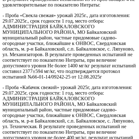
удовлетворительные по показателю Нитраты:
- Проба «Свекла свежая» урожай 2025г., дата изготовления:
29.07.2025г., срок годности 1 год, место отбора:
АДМИНИСТРАЦИЯ БАЙКАЛОВСКОГО
МУНИЦИПАЛЬНОГО РАЙОНА, МО Байкаловский
муниципальный район, частные придомовые садово-
огородные участки, ближайшие к ОНВОС, Свердловская
область, м. р-н Байкаловский, с.п. Байкаловское, с. Ляпуново,
ул. Механизаторов. В результате проведенных испытаний не
соответствует по показателю Нитраты, при величине
допустимого уровня Не более 1400 мг/кг результат испытаний
составил 2377±594 мг/кг, что подтверждается протокол
испытаний №66-01-14/09242-25 от 12.08.2025г
- Проба «Кабачок свежий» урожай 2025г, дата изготовления:
29.07.2025г, срок годности: 1 год, место отбора:
АДМИНИСТРАЦИЯ БАЙКАЛОВСКОГО
МУНИЦИПАЛЬНОГО РАЙОНА, МО Байкаловский
муниципальный район, частные придомовые садово-
огородные участки, ближайшие к ОНВОС, Свердловская
область, м. р-н Байкаловский, с.п. Байкаловское, с. Ляпуново,
ул. Техническая. В результате проведенных испытаний не
соответствует по показателю Нитраты, при величине
допустимого уровня не более 400 мг/кг, результат испытаний