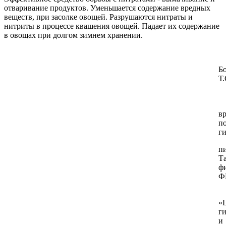
отваривание продуктов. Уменьшается содержание вредных
веществ, при засолке овощей. Разрушаются нитраты и
нитриты в процессе квашения овощей. Падает их содержание
в овощах при долгом зимнем хранении.
Б
Т.
в
п
г
п
Т
ф
Ф
«
г
и