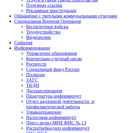
Полезные ссылки
Рекламные конструкции
Обращение с твердыми коммунальными отходами
Специальная Военная Операция
Беспилотные войска
Трудоустройство
Видеоролик
События
Информирование
Управление образования
Контрольно-счетный орган
Росреестр
Социальный фонд России
Полиция
ЗАГС
ТКДН
Диспансеризация
Прокуратура информирует
Отдел надзорной деятельности и
профилактической работы
Здравоохранение
Налоговая информирует
Пресс-релиз МРИ ФНС № 13
Роспотребнадзор информирует