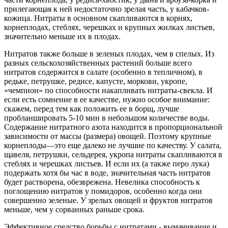
прилегающая к ней недостаточно зрелая часть, у кабачков-
кожица. Нитраты в основном скапливаются в корнях,
корнеплодах, стеблях, черешках и крупных жилках листьев,
значительно меньше их в плодах.
Нитратов также больше в зеленых плодах, чем в спелых. Из
разных сельскохозяйственных растений больше всего
нитратов содержится в салате (особенно в тепличном), в
редьке, петрушке, редисе, капусте, моркови, укропе,
«чемпион» по способности накапливать нитраты-свекла. И
если есть сомнение в ее качестве, нужно особое внимание:
скажем, перед тем как положить ее в борщ, лучше
пробланшировать 5-10 мин в небольшом количестве воды.
Содержание нитратного азота находится в пропорциональной
зависимости от массы (размера) овощей. Поэтому крупные
корнеплоды—это еще далеко не лучшие по качеству. У салата,
щавеля, петрушки, сельдерея, укропа нитраты скапливаются в
стеблях и черешках листьев. И если их (а также перо лука)
подержать хотя бы час в воде, значительная часть нитратов
будет растворена, обезврежена. Невелика способность к
поглощению нитратов у помидоров, особенно когда они
совершенно зеленые. У зрелых овощей и фруктов нитратов
меньше, чем у сорванных раньше срока.
Эффективное средство борьбы с нитратами - вымачивание и