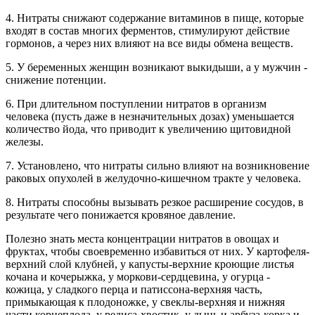
4. Нитраты снижают содержание витаминов в пище, которые
входят в состав многих ферментов, стимулируют действие
гормонов, а через них влияют на все виды обмена веществ.
5. У беременных женщин возникают выкидыши, а у мужчин -
снижение потенции.
6. При длительном поступлении нитратов в организм
человека (пусть даже в незначительных дозах) уменьшается
количество йода, что приводит к увеличению щитовидной
железы.
7. Установлено, что нитраты сильно влияют на возникновение
раковых опухолей в желудочно-кишечном тракте у человека.
8. Нитраты способны вызывать резкое расширение сосудов, в
результате чего понижается кровяное давление.
Полезно знать места концентрации нитратов в овощах и
фруктах, чтобы своевременно избавиться от них. У картофеля-
верхний слой клубней, у капусты-верхние кроющие листья
кочана и кочерыжка, у моркови-сердцевина, у огурца -
кожица, у сладкого перца и патиссона-верхняя часть,
примыкающая к плодоножке, у свеклы-верхняя и нижняя
части корнеплода, у редиса-хвостик, у дынь и арбуза-корка и