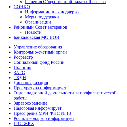
Решения Общественной палаты II созыва
СОНКО
Информационная поддержка
Меры поддержки
Организации
Районный Совет ветеранов
Новости
Байкаловская МО ВОИ
Управление образования
Контрольно-счетный орган
Росреестр
Социальный фонд России
Полиция
ЗАГС
ТКДН
Диспансеризация
Прокуратура информирует
Отдел надзорной деятельности и профилактической
работы
Здравоохранение
Налоговая информирует
Пресс-релиз МРИ ФНС № 13
Роспотребнадзор информирует
ГИС ЖКХ