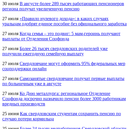
30 июля
В августе более 289 тысяч работающих пенсионеров
региона получат увеличенную пенсию
27 июля
«Правило нулевого дохода»: в каких случаях
уральцам одобрят единое пособие без официального заработка
27 июля
Когда семья – это подвиг: 5 мам-героинь получают
выплаты от Отделения Соцфонда
27 июля
Более 26 тысяч свердловских родителей уже
получили ежегодную семейную выплату
27 июля
Свердловчане могут оформить 95% федеральных мер
соцподдержки онлайн
27 июля
Самозанятые свердловчане получат первые выплаты
по больничным уже в августе
27 июля
Ко Дню металлурга: региональное Отделение
Соцфонда досрочно назначило пенсии более 3000 работникам
вредных производств
25 июня
Как свердловским студентам сохранить пенсию по
случаю потери кормильца
25 июня
Более 24 тысяч медработников Свердловской области