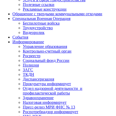
Полезные ссылки
Рекламные конструкции
Обращение с твердыми коммунальными отходами
Специальная Военная Операция
Беспилотные войска
Трудоустройство
Видеоролик
События
Информирование
Управление образования
Контрольно-счетный орган
Росреестр
Социальный фонд России
Полиция
ЗАГС
ТКДН
Диспансеризация
Прокуратура информирует
Отдел надзорной деятельности и
профилактической работы
Здравоохранение
Налоговая информирует
Пресс-релиз МРИ ФНС № 13
Роспотребнадзор информирует