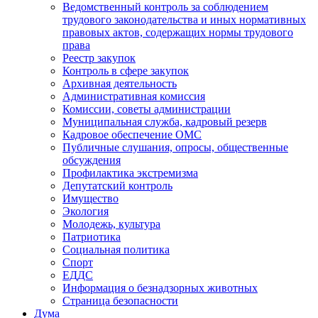
Ведомственный контроль за соблюдением
трудового законодательства и иных нормативных
правовых актов, содержащих нормы трудового
права
Реестр закупок
Контроль в сфере закупок
Архивная деятельность
Административная комиссия
Комиссии, советы администрации
Муниципальная служба, кадровый резерв
Кадровое обеспечение ОМС
Публичные слушания, опросы, общественные
обсуждения
Профилактика экстремизма
Депутатский контроль
Имущество
Экология
Молодежь, культура
Патриотика
Социальная политика
Спорт
ЕДДС
Информация о безнадзорных животных
Страница безопасности
Дума