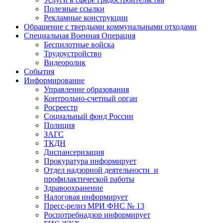
Полезные ссылки
Рекламные конструкции
Обращение с твердыми коммунальными отходами
Специальная Военная Операция
Беспилотные войска
Трудоустройство
Видеоролик
События
Информирование
Управление образования
Контрольно-счетный орган
Росреестр
Социальный фонд России
Полиция
ЗАГС
ТКДН
Диспансеризация
Прокуратура информирует
Отдел надзорной деятельности и
профилактической работы
Здравоохранение
Налоговая информирует
Пресс-релиз МРИ ФНС № 13
Роспотребнадзор информирует