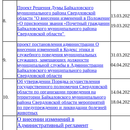
Проект Решения Думы Байкаловского
муниципального района Свердловской
13.03.202
области "О внесении изменений в
Положение
8.
«О присвоении звания «Почетный гражданин
19.03.202
Байкаловского муниципального района
Свердловской области"
проект постановления администрации О
внесении изменений в
Кодекс
этики и
служебного поведения муниципальных
31.03.202
9.
служащих, замещающих должности
04.04.202
муниципальной службы в Администрации
Байкаловского муниципального района
Свердловской области
Об утверждении
Порядка
осуществления
государственного полномочия Свердловской
области по организации проведения на
14.04.202
10.
территории Байкаловского муниципального
18.04.202
района Свердловской области мероприятий
по предупреждению и ликвидации болезней
животных
О внесении изменений в
Административный регламент