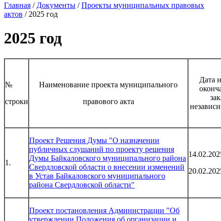
Главная
/
Документы
/
Проекты муниципальных правовых
актов
/
2025 год
2025 год
Дата н
№
Наименование проекта муниципального
оконч
за
строки
правового акта
независи
Проект Решения Думы "О назначении
публичных слушаний по проекту решения
14.02.202
Думы Байкаловского муниципального района
1.
Свердловской области о внесении изменений
20.02.202
в Устав Байкаловского муниципального
района Свердловской области"
Проект постановления Администрации "Об
утверждении Положения об организации и