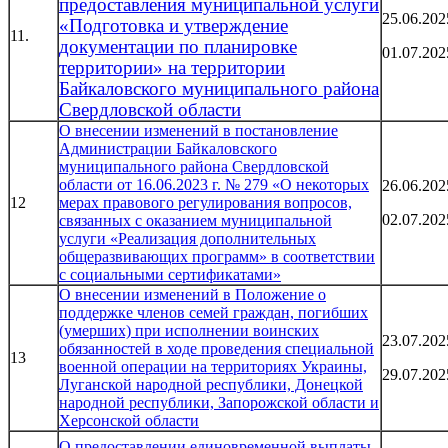
предоставления муниципальной услуги
25.06.202
«Подготовка и утверждение
11.
документации по планировке
01.07.202
территории» на территории
Байкаловского муниципального района
Свердловской области
О внесении изменений в постановление
Администрации Байкаловского
муниципального района Свердловской
области от 16.06.2023 г. № 279 «О некоторых
26.06.202
12
мерах правового регулирования вопросов,
02.07.202
связанных с оказанием муниципальной
услуги «Реализация дополнительных
общеразвивающих программ» в соответствии
с социальными сертификатами»
О внесении изменений в Положение о
поддержке членов семей граждан, погибших
(умерших) при исполнении воинских
23.07.202
обязанностей в ходе проведения специальной
13
военной операции на территориях Украины,
29.07.202
Луганской народной республики, Донецкой
народной республики, Запорожской области и
Херсонской области
О предоставлении единовременной выплаты