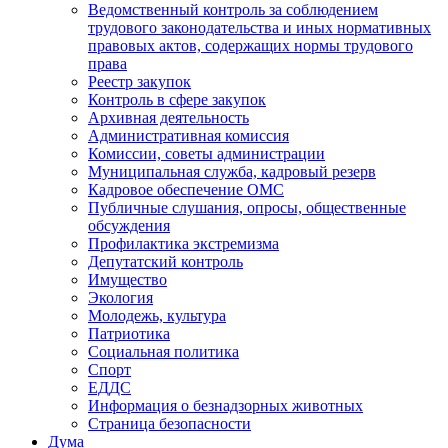
Ведомственный контроль за соблюдением
трудового законодательства и иных нормативных
правовых актов, содержащих нормы трудового
права
Реестр закупок
Контроль в сфере закупок
Архивная деятельность
Административная комиссия
Комиссии, советы администрации
Муниципальная служба, кадровый резерв
Кадровое обеспечение ОМС
Публичные слушания, опросы, общественные
обсуждения
Профилактика экстремизма
Депутатский контроль
Имущество
Экология
Молодежь, культура
Патриотика
Социальная политика
Спорт
ЕДДС
Информация о безнадзорных животных
Страница безопасности
Дума