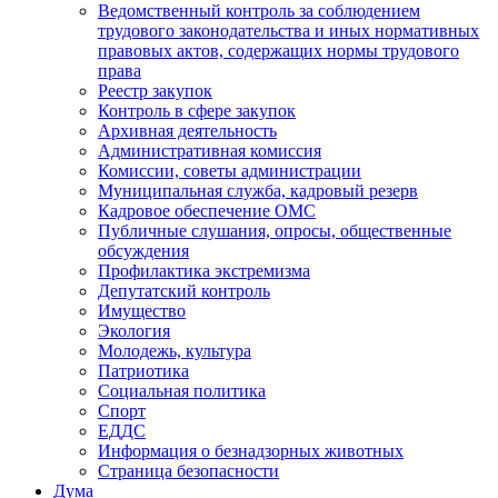
Ведомственный контроль за соблюдением
трудового законодательства и иных нормативных
правовых актов, содержащих нормы трудового
права
Реестр закупок
Контроль в сфере закупок
Архивная деятельность
Административная комиссия
Комиссии, советы администрации
Муниципальная служба, кадровый резерв
Кадровое обеспечение ОМС
Публичные слушания, опросы, общественные
обсуждения
Профилактика экстремизма
Депутатский контроль
Имущество
Экология
Молодежь, культура
Патриотика
Социальная политика
Спорт
ЕДДС
Информация о безнадзорных животных
Страница безопасности
Дума