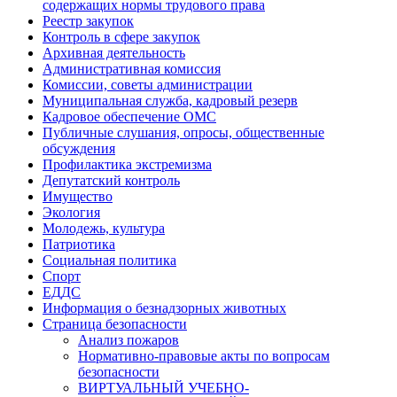
содержащих нормы трудового права
Реестр закупок
Контроль в сфере закупок
Архивная деятельность
Административная комиссия
Комиссии, советы администрации
Муниципальная служба, кадровый резерв
Кадровое обеспечение ОМС
Публичные слушания, опросы, общественные
обсуждения
Профилактика экстремизма
Депутатский контроль
Имущество
Экология
Молодежь, культура
Патриотика
Социальная политика
Спорт
ЕДДС
Информация о безнадзорных животных
Страница безопасности
Анализ пожаров
Нормативно-правовые акты по вопросам
безопасности
ВИРТУАЛЬНЫЙ УЧЕБНО-