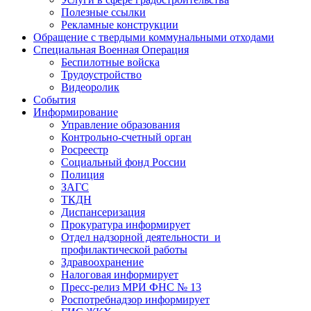
Полезные ссылки
Рекламные конструкции
Обращение с твердыми коммунальными отходами
Специальная Военная Операция
Беспилотные войска
Трудоустройство
Видеоролик
События
Информирование
Управление образования
Контрольно-счетный орган
Росреестр
Социальный фонд России
Полиция
ЗАГС
ТКДН
Диспансеризация
Прокуратура информирует
Отдел надзорной деятельности и
профилактической работы
Здравоохранение
Налоговая информирует
Пресс-релиз МРИ ФНС № 13
Роспотребнадзор информирует