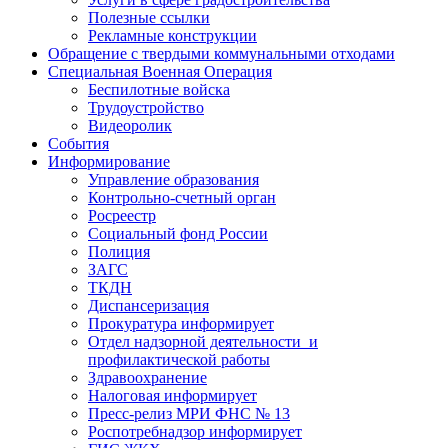
Полезные ссылки
Рекламные конструкции
Обращение с твердыми коммунальными отходами
Специальная Военная Операция
Беспилотные войска
Трудоустройство
Видеоролик
События
Информирование
Управление образования
Контрольно-счетный орган
Росреестр
Социальный фонд России
Полиция
ЗАГС
ТКДН
Диспансеризация
Прокуратура информирует
Отдел надзорной деятельности и
профилактической работы
Здравоохранение
Налоговая информирует
Пресс-релиз МРИ ФНС № 13
Роспотребнадзор информирует