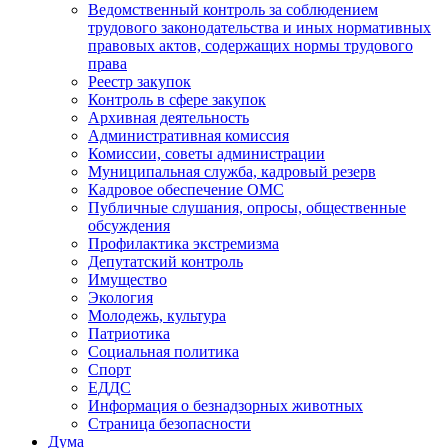
Ведомственный контроль за соблюдением
трудового законодательства и иных нормативных
правовых актов, содержащих нормы трудового
права
Реестр закупок
Контроль в сфере закупок
Архивная деятельность
Административная комиссия
Комиссии, советы администрации
Муниципальная служба, кадровый резерв
Кадровое обеспечение ОМС
Публичные слушания, опросы, общественные
обсуждения
Профилактика экстремизма
Депутатский контроль
Имущество
Экология
Молодежь, культура
Патриотика
Социальная политика
Спорт
ЕДДС
Информация о безнадзорных животных
Страница безопасности
Дума