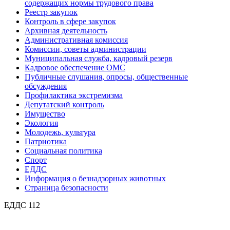
содержащих нормы трудового права
Реестр закупок
Контроль в сфере закупок
Архивная деятельность
Административная комиссия
Комиссии, советы администрации
Муниципальная служба, кадровый резерв
Кадровое обеспечение ОМС
Публичные слушания, опросы, общественные
обсуждения
Профилактика экстремизма
Депутатский контроль
Имущество
Экология
Молодежь, культура
Патриотика
Социальная политика
Спорт
ЕДДС
Информация о безнадзорных животных
Страница безопасности
ЕДДС 112