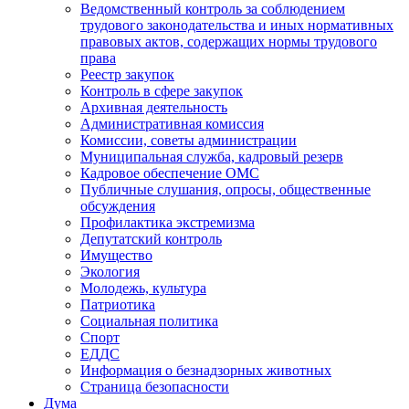
Ведомственный контроль за соблюдением
трудового законодательства и иных нормативных
правовых актов, содержащих нормы трудового
права
Реестр закупок
Контроль в сфере закупок
Архивная деятельность
Административная комиссия
Комиссии, советы администрации
Муниципальная служба, кадровый резерв
Кадровое обеспечение ОМС
Публичные слушания, опросы, общественные
обсуждения
Профилактика экстремизма
Депутатский контроль
Имущество
Экология
Молодежь, культура
Патриотика
Социальная политика
Спорт
ЕДДС
Информация о безнадзорных животных
Страница безопасности
Дума