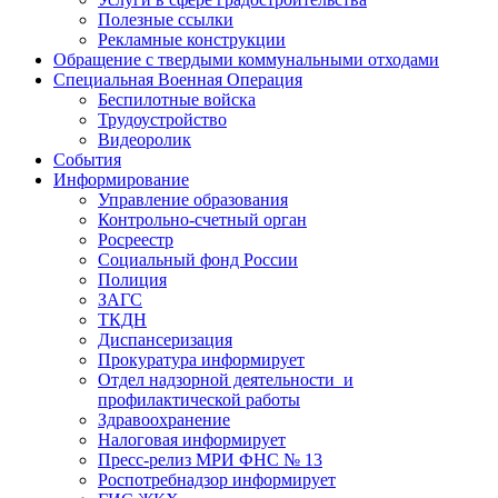
Полезные ссылки
Рекламные конструкции
Обращение с твердыми коммунальными отходами
Специальная Военная Операция
Беспилотные войска
Трудоустройство
Видеоролик
События
Информирование
Управление образования
Контрольно-счетный орган
Росреестр
Социальный фонд России
Полиция
ЗАГС
ТКДН
Диспансеризация
Прокуратура информирует
Отдел надзорной деятельности и
профилактической работы
Здравоохранение
Налоговая информирует
Пресс-релиз МРИ ФНС № 13
Роспотребнадзор информирует