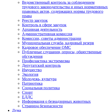
Ведомственный контроль за соблюдением
трудового законодательства и иных нормативных
правовых актов, содержащих нормы трудового
права
Реестр закупок
Контроль в сфере закупок
Архивная деятельность
Административная комиссия
Комиссии, советы администрации
Муниципальная служба, кадровый резерв
Кадровое обеспечение ОМС
Публичные слушания, опросы, общественные
обсуждения
Профилактика экстремизма
Депутатский контроль
Имущество
Экология
Молодежь, культура
Патриотика
Социальная политика
Спорт
ЕДДС
Информация о безнадзорных животных
Страница безопасности
Дума