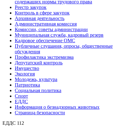
содержащих нормы трудового права
Реестр закупок
Контроль в сфере закупок
Архивная деятельность
Административная комиссия
Комиссии, советы администрации
Муниципальная служба, кадровый резерв
Кадровое обеспечение ОМС
Публичные слушания, опросы, общественные
обсуждения
Профилактика экстремизма
Депутатский контроль
Имущество
Экология
Молодежь, культура
Патриотика
Социальная политика
Спорт
ЕДДС
Информация о безнадзорных животных
Страница безопасности
ЕДДС 112