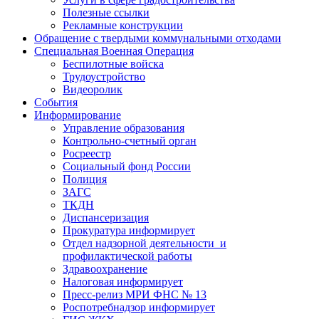
Полезные ссылки
Рекламные конструкции
Обращение с твердыми коммунальными отходами
Специальная Военная Операция
Беспилотные войска
Трудоустройство
Видеоролик
События
Информирование
Управление образования
Контрольно-счетный орган
Росреестр
Социальный фонд России
Полиция
ЗАГС
ТКДН
Диспансеризация
Прокуратура информирует
Отдел надзорной деятельности и
профилактической работы
Здравоохранение
Налоговая информирует
Пресс-релиз МРИ ФНС № 13
Роспотребнадзор информирует