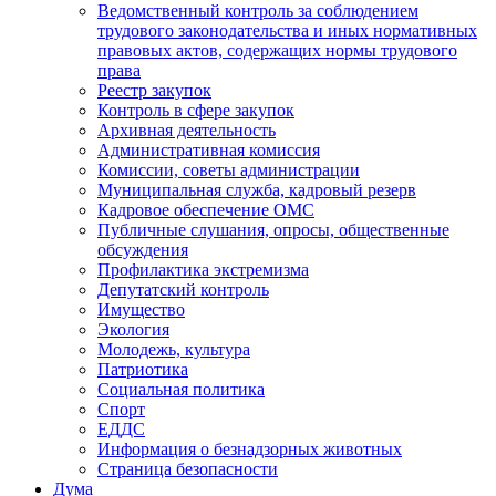
Ведомственный контроль за соблюдением
трудового законодательства и иных нормативных
правовых актов, содержащих нормы трудового
права
Реестр закупок
Контроль в сфере закупок
Архивная деятельность
Административная комиссия
Комиссии, советы администрации
Муниципальная служба, кадровый резерв
Кадровое обеспечение ОМС
Публичные слушания, опросы, общественные
обсуждения
Профилактика экстремизма
Депутатский контроль
Имущество
Экология
Молодежь, культура
Патриотика
Социальная политика
Спорт
ЕДДС
Информация о безнадзорных животных
Страница безопасности
Дума