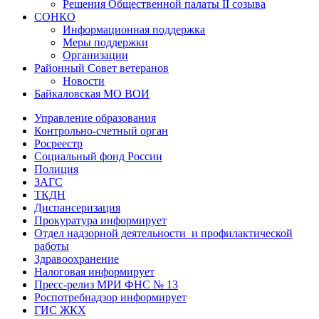
Решения Общественной палаты II созыва
СОНКО
Информационная поддержка
Меры поддержки
Организации
Районный Совет ветеранов
Новости
Байкаловская МО ВОИ
Управление образования
Контрольно-счетный орган
Росреестр
Социальный фонд России
Полиция
ЗАГС
ТКДН
Диспансеризация
Прокуратура информирует
Отдел надзорной деятельности и профилактической
работы
Здравоохранение
Налоговая информирует
Пресс-релиз МРИ ФНС № 13
Роспотребнадзор информирует
ГИС ЖКХ