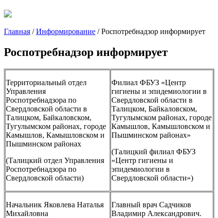
Главная
/
Информирование
/
Роспотребнадзор информирует
Роспотребнадзор информирует
Территориальный отдел
Филиал ФБУЗ «Центр
Управления
гигиены и эпидемиологии в
Роспотребнадзора по
Свердловской области в
Свердловской области в
Талицком, Байкаловском,
Талицком, Байкаловском,
Тугулымском районах, городе
Тугулымском районах, городе
Камышлов, Камышловском и
Камышлов, Камышловском и
Пышминском районах»
Пышминском районах
(Талицкий филиал ФБУЗ
(Талицкий отдел Управления
«Центр гигиены и
Роспотребнадзора по
эпидемиологии в
Свердловской области)
Свердловской области»)
Начальник Яковлева Наталья
Главный врач Садчиков
Михайловна
Владимир Александрович.