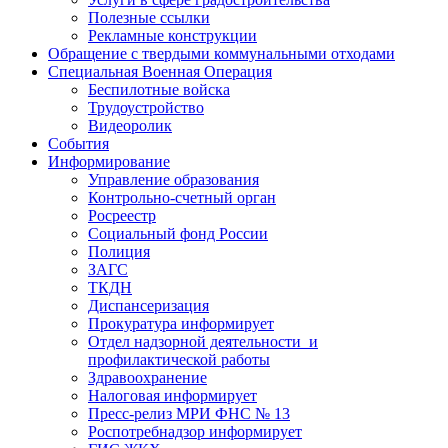
Полезные ссылки
Рекламные конструкции
Обращение с твердыми коммунальными отходами
Специальная Военная Операция
Беспилотные войска
Трудоустройство
Видеоролик
События
Информирование
Управление образования
Контрольно-счетный орган
Росреестр
Социальный фонд России
Полиция
ЗАГС
ТКДН
Диспансеризация
Прокуратура информирует
Отдел надзорной деятельности и
профилактической работы
Здравоохранение
Налоговая информирует
Пресс-релиз МРИ ФНС № 13
Роспотребнадзор информирует