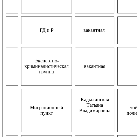
ГД и Р
вакантная
Экспертно-
криминалистическая
вакантная
группа
Кадылинская
Татьяна
Миграционный
ма
Владимировна
пункт
пол