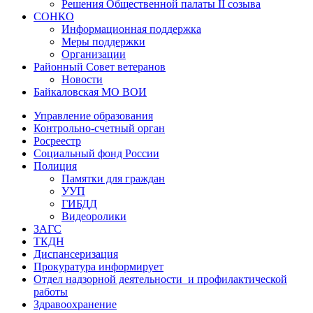
Решения Общественной палаты II созыва
СОНКО
Информационная поддержка
Меры поддержки
Организации
Районный Совет ветеранов
Новости
Байкаловская МО ВОИ
Управление образования
Контрольно-счетный орган
Росреестр
Социальный фонд России
Полиция
Памятки для граждан
УУП
ГИБДД
Видеоролики
ЗАГС
ТКДН
Диспансеризация
Прокуратура информирует
Отдел надзорной деятельности и профилактической
работы
Здравоохранение