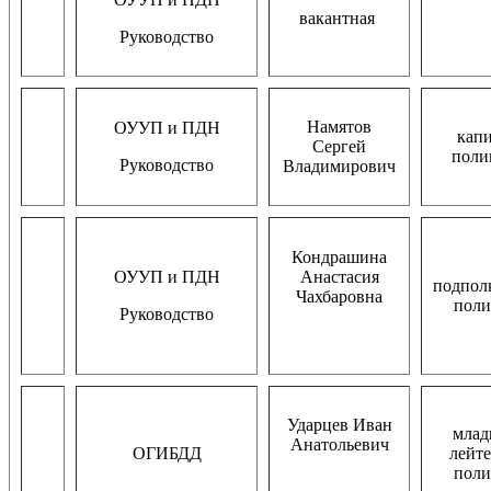
вакантная
Руководство
Намятов
ОУУП и ПДН
кап
Сергей
пол
Руководство
Владимирович
Кондрашина
ОУУП и ПДН
Анастасия
подпол
Чахбаровна
пол
Руководство
Ударцев Иван
мла
Анатольевич
ОГИБДД
лейт
пол