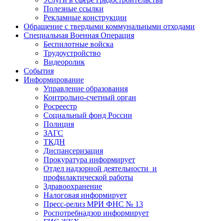
Полезные ссылки
Рекламные конструкции
Обращение с твердыми коммунальными отходами
Специальная Военная Операция
Беспилотные войска
Трудоустройство
Видеоролик
События
Информирование
Управление образования
Контрольно-счетный орган
Росреестр
Социальный фонд России
Полиция
ЗАГС
ТКДН
Диспансеризация
Прокуратура информирует
Отдел надзорной деятельности и
профилактической работы
Здравоохранение
Налоговая информирует
Пресс-релиз МРИ ФНС № 13
Роспотребнадзор информирует