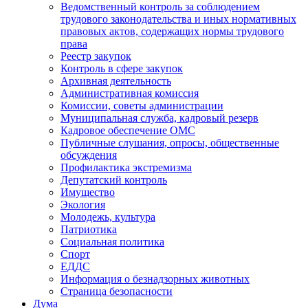
Ведомственный контроль за соблюдением
трудового законодательства и иных нормативных
правовых актов, содержащих нормы трудового
права
Реестр закупок
Контроль в сфере закупок
Архивная деятельность
Административная комиссия
Комиссии, советы администрации
Муниципальная служба, кадровый резерв
Кадровое обеспечение ОМС
Публичные слушания, опросы, общественные
обсуждения
Профилактика экстремизма
Депутатский контроль
Имущество
Экология
Молодежь, культура
Патриотика
Социальная политика
Спорт
ЕДДС
Информация о безнадзорных животных
Страница безопасности
Дума