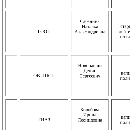
Сабанина
ста
Наталья
ГООП
лейт
Александровна
пол
Новопашин
Денис
кап
ОВ ППСП
Сергеевич
пол
Колобова
Ирина
кап
ГИАЗ
Леонидовна
пол