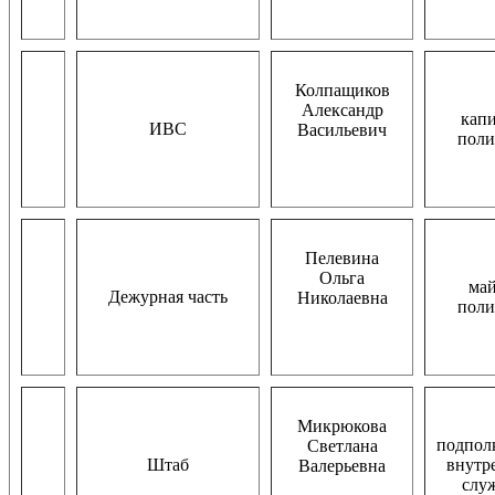
Колпащиков
Александр
кап
ИВС
Васильевич
пол
Пелевина
Ольга
ма
Дежурная часть
Николаевна
пол
Микрюкова
подпол
Светлана
Штаб
внутр
Валерьевна
слу