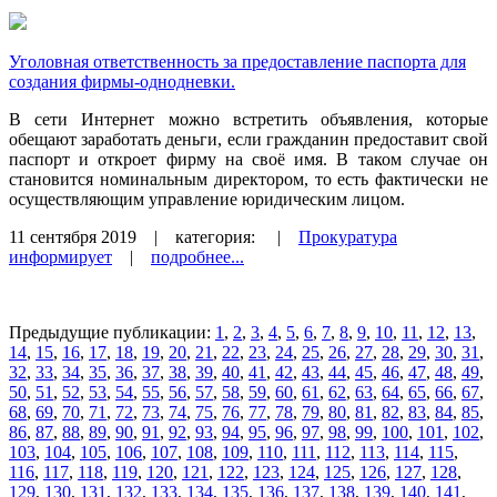
Уголовная ответственность за предоставление паспорта для
создания фирмы-однодневки.
В сети Интернет можно встретить объявления, которые
обещают заработать деньги, если гражданин предоставит свой
паспорт и откроет фирму на своё имя. В таком случае он
становится номинальным директором, то есть фактически не
осуществляющим управление юридическим лицом.
11 сентября 2019
| категория:
|
Прокуратура
информирует
|
подробнее...
Предыдущие публикации:
1
,
2
,
3
,
4
,
5
,
6
,
7
,
8
,
9
,
10
,
11
,
12
,
13
,
14
,
15
,
16
,
17
,
18
,
19
,
20
,
21
,
22
,
23
,
24
,
25
,
26
,
27
,
28
,
29
,
30
,
31
,
32
,
33
,
34
,
35
,
36
,
37
,
38
,
39
,
40
,
41
,
42
,
43
,
44
,
45
,
46
,
47
,
48
,
49
,
50
,
51
,
52
,
53
,
54
,
55
,
56
,
57
,
58
,
59
,
60
,
61
,
62
,
63
,
64
,
65
,
66
,
67
,
68
,
69
,
70
,
71
,
72
,
73
,
74
,
75
,
76
,
77
,
78
,
79
,
80
,
81
,
82
,
83
,
84
,
85
,
86
,
87
,
88
,
89
,
90
,
91
,
92
,
93
,
94
,
95
,
96
,
97
,
98
,
99
,
100
,
101
,
102
,
103
,
104
,
105
,
106
,
107
,
108
,
109
,
110
,
111
,
112
,
113
,
114
,
115
,
116
,
117
,
118
,
119
,
120
,
121
,
122
,
123
,
124
,
125
,
126
,
127
,
128
,
129
,
130
,
131
,
132
,
133
,
134
,
135
,
136
,
137
,
138
,
139
,
140
,
141
,