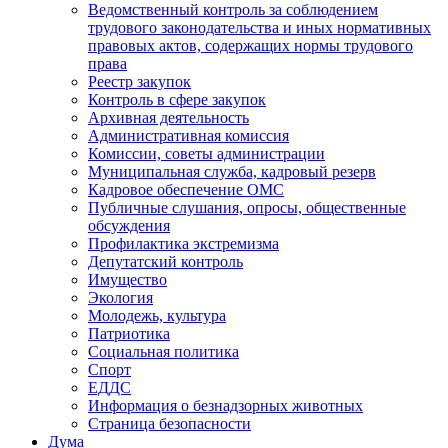
Ведомственный контроль за соблюдением
трудового законодательства и иных нормативных
правовых актов, содержащих нормы трудового
права
Реестр закупок
Контроль в сфере закупок
Архивная деятельность
Административная комиссия
Комиссии, советы администрации
Муниципальная служба, кадровый резерв
Кадровое обеспечение ОМС
Публичные слушания, опросы, общественные
обсуждения
Профилактика экстремизма
Депутатский контроль
Имущество
Экология
Молодежь, культура
Патриотика
Социальная политика
Спорт
ЕДДС
Информация о безнадзорных животных
Страница безопасности
Дума