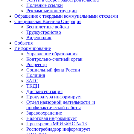
Полезные ссылки
Рекламные конструкции
Обращение с твердыми коммунальными отходами
Специальная Военная Операция
Беспилотные войска
Трудоустройство
Видеоролик
События
Информирование
Управление образования
Контрольно-счетный орган
Росреестр
Социальный фонд России
Полиция
ЗАГС
ТКДН
Диспансеризация
Прокуратура информирует
Отдел надзорной деятельности и
профилактической работы
Здравоохранение
Налоговая информирует
Пресс-релиз МРИ ФНС № 13
Роспотребнадзор информирует