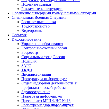
Полезные ссылки
Рекламные конструкции
Обращение с твердыми коммунальными отходами
Специальная Военная Операция
Беспилотные войска
Трудоустройство
Видеоролик
События
Информирование
Управление образования
Контрольно-счетный орган
Росреестр
Социальный фонд России
Полиция
ЗАГС
ТКДН
Диспансеризация
Прокуратура информирует
Отдел надзорной деятельности и
профилактической работы
Здравоохранение
Налоговая информирует
Пресс-релиз МРИ ФНС № 13
Роспотребнадзор информирует