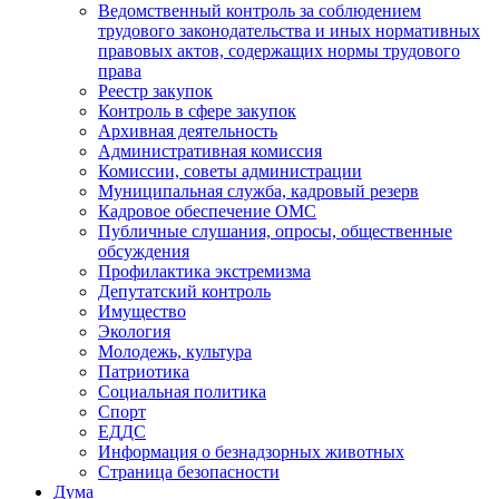
Ведомственный контроль за соблюдением
трудового законодательства и иных нормативных
правовых актов, содержащих нормы трудового
права
Реестр закупок
Контроль в сфере закупок
Архивная деятельность
Административная комиссия
Комиссии, советы администрации
Муниципальная служба, кадровый резерв
Кадровое обеспечение ОМС
Публичные слушания, опросы, общественные
обсуждения
Профилактика экстремизма
Депутатский контроль
Имущество
Экология
Молодежь, культура
Патриотика
Социальная политика
Спорт
ЕДДС
Информация о безнадзорных животных
Страница безопасности
Дума