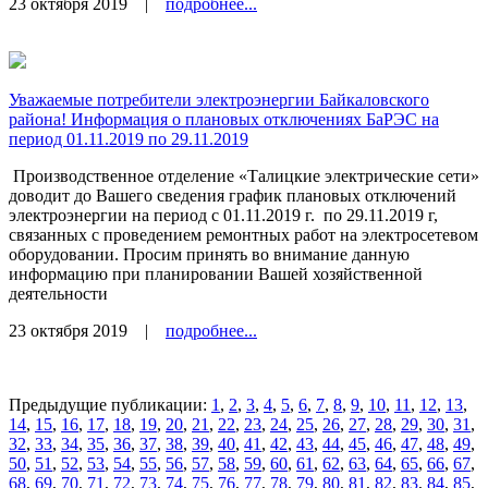
23 октября 2019
|
подробнее...
Уважаемые потребители электроэнергии Байкаловского
района! Информация о плановых отключениях БаРЭС на
период 01.11.2019 по 29.11.2019
Производственное отделение «Талицкие электрические сети»
доводит до Вашего сведения график плановых отключений
электроэнергии на период с 01.11.2019 г.
по 29.11.2019 г,
связанных с проведением ремонтных работ на электросетевом
оборудовании. Просим принять во внимание данную
информацию при планировании Вашей хозяйственной
деятельности
23 октября 2019
|
подробнее...
Предыдущие публикации:
1
,
2
,
3
,
4
,
5
,
6
,
7
,
8
,
9
,
10
,
11
,
12
,
13
,
14
,
15
,
16
,
17
,
18
,
19
,
20
,
21
,
22
,
23
,
24
,
25
,
26
,
27
,
28
,
29
,
30
,
31
,
32
,
33
,
34
,
35
,
36
,
37
,
38
,
39
,
40
,
41
,
42
,
43
,
44
,
45
,
46
,
47
,
48
,
49
,
50
,
51
,
52
,
53
,
54
,
55
,
56
,
57
,
58
,
59
,
60
,
61
,
62
,
63
,
64
,
65
,
66
,
67
,
68
,
69
,
70
,
71
,
72
,
73
,
74
,
75
,
76
,
77
,
78
,
79
,
80
,
81
,
82
,
83
,
84
,
85
,